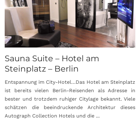
Sauna Suite – Hotel am
K
Steinplatz – Berlin
I
Entspannung im City-Hotel…Das Hotel am Steinplatz
R
ist bereits vielen Berlin-Reisenden als Adresse in
G
bester und trotzdem ruhiger Citylage bekannt. Viele
d
schätzen die beeindruckende Architektur dieses
a
Autograph Collection Hotels und die ...
v