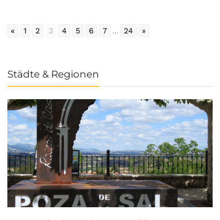
«
1
2
3
4
5
6
7
...
24
»
Städte & Regionen