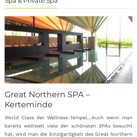
Spa & Private Spa
Great Northern SPA –
C
Kerteminde
d
World Class der Wellness-Tempel…Auch wenn man
L
bereits weltweit viele der schönsten SPAs besucht
M
hat, wird man die Einzigartigkeit des Great Northern
C