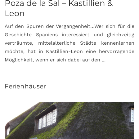
Poza de la Sal – Kastillien &
S
Leon
Auf den Spuren der Vergangenheit…Wer sich für die
H
Geschichte Spaniens interessiert und gleichzeitig
O
verträumte, mittelalterliche Städte kennenlernen
B
möchte, hat in Kastillien-Leon eine hervorragende
u
Möglichkeit, wenn er sich dabei auf den ...
da
Ferienhäuser