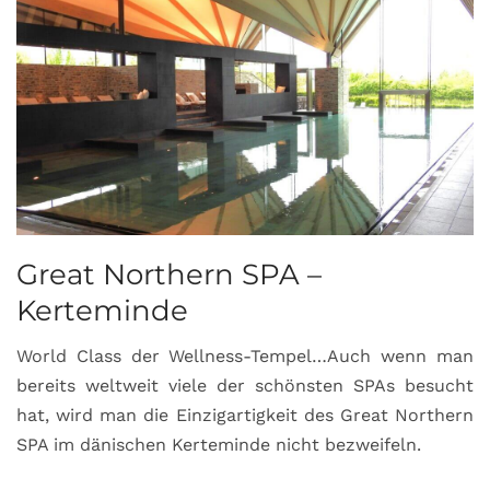
Great Northern SPA –
C
Kerteminde
d
World Class der Wellness-Tempel…Auch wenn man
L
bereits weltweit viele der schönsten SPAs besucht
M
hat, wird man die Einzigartigkeit des Great Northern
C
SPA im dänischen Kerteminde nicht bezweifeln.
U