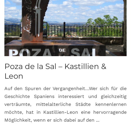
Poza de la Sal – Kastillien &
S
Leon
Auf den Spuren der Vergangenheit…Wer sich für die
H
Geschichte Spaniens interessiert und gleichzeitig
O
verträumte, mittelalterliche Städte kennenlernen
B
möchte, hat in Kastillien-Leon eine hervorragende
u
Möglichkeit, wenn er sich dabei auf den ...
da