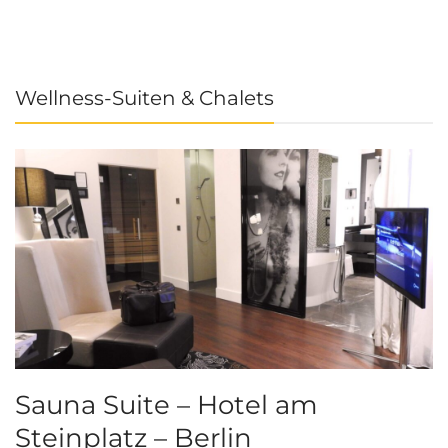
Wellness-Suiten & Chalets
Sauna Suite – Hotel am
K
Steinplatz – Berlin
I