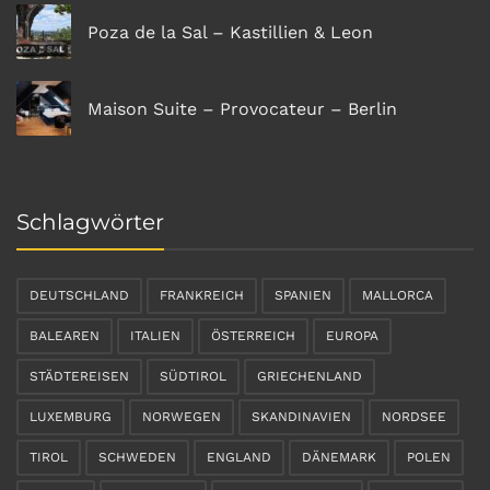
Poza de la Sal – Kastillien & Leon
Maison Suite – Provocateur – Berlin
Schlagwörter
DEUTSCHLAND
FRANKREICH
SPANIEN
MALLORCA
BALEAREN
ITALIEN
ÖSTERREICH
EUROPA
STÄDTEREISEN
SÜDTIROL
GRIECHENLAND
LUXEMBURG
NORWEGEN
SKANDINAVIEN
NORDSEE
TIROL
SCHWEDEN
ENGLAND
DÄNEMARK
POLEN