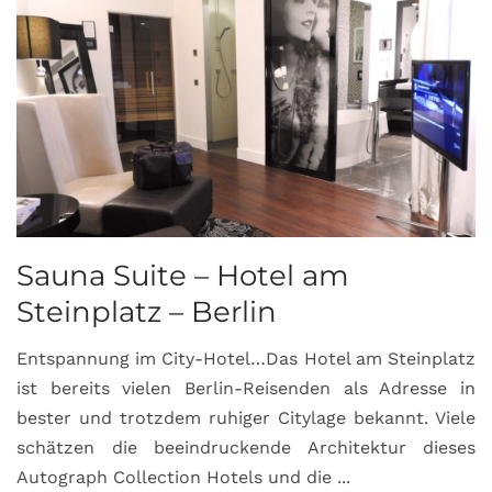
Sauna Suite – Hotel am
K
Steinplatz – Berlin
I
Entspannung im City-Hotel…Das Hotel am Steinplatz
R
ist bereits vielen Berlin-Reisenden als Adresse in
G
bester und trotzdem ruhiger Citylage bekannt. Viele
d
schätzen die beeindruckende Architektur dieses
a
Autograph Collection Hotels und die ...
v