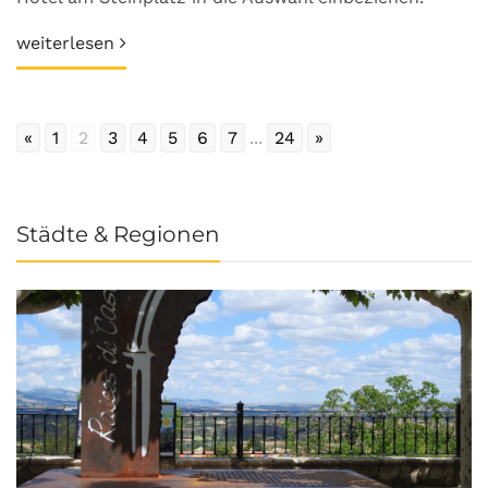
weiterlesen
«
1
2
3
4
5
6
7
...
24
»
Städte & Regionen