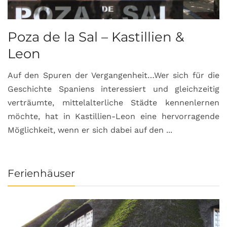
Poza de la Sal – Kastillien &
S
Leon
Auf den Spuren der Vergangenheit…Wer sich für die
H
Geschichte Spaniens interessiert und gleichzeitig
O
verträumte, mittelalterliche Städte kennenlernen
B
möchte, hat in Kastillien-Leon eine hervorragende
u
Möglichkeit, wenn er sich dabei auf den ...
da
Ferienhäuser