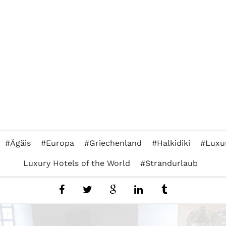
Ägäis
Europa
Griechenland
Halkidiki
Luxu
Luxury Hotels of the World
Strandurlaub