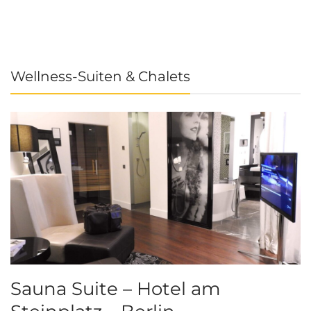
Wellness-Suiten & Chalets
Sauna Suite – Hotel am
K