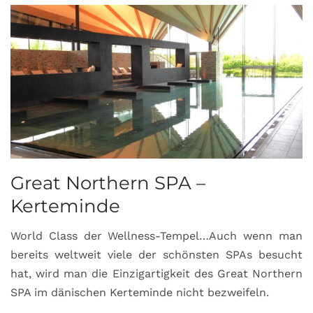
Great Northern SPA –
C
Kerteminde
d
World Class der Wellness-Tempel…Auch wenn man
L
bereits weltweit viele der schönsten SPAs besucht
M
hat, wird man die Einzigartigkeit des Great Northern
C
SPA im dänischen Kerteminde nicht bezweifeln.
U