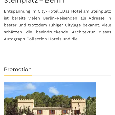
Steinplatz – Berlin
I
Entspannung im City-Hotel…Das Hotel am Steinplatz
R
ist bereits vielen Berlin-Reisenden als Adresse in
G
bester und trotzdem ruhiger Citylage bekannt. Viele
d
schätzen die beeindruckende Architektur dieses
a
Autograph Collection Hotels und die ...
v
Promotion