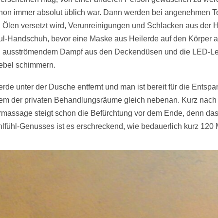
chon immer absolut üblich war. Dann werden bei angenehmen 
hen Ölen versetzt wird, Verunreinigungen und Schlacken aus der 
-Handschuh, bevor eine Maske aus Heilerde auf den Körper au
ei ausströmendem Dampf aus den Deckendüsen und die LED-Le
Nebel schimmern.
rde unter der Dusche entfernt und man ist bereit für die Ents
em der privaten Behandlungsräume gleich nebenan. Kurz nach 
rmassage steigt schon die Befürchtung vor dem Ende, denn das
hlfühl-Genusses ist es erschreckend, wie bedauerlich kurz 120 