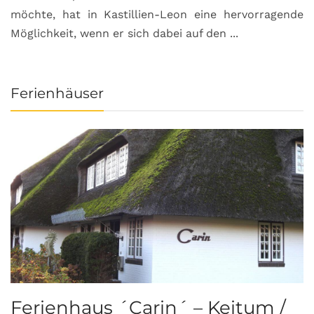
möchte, hat in Kastillien-Leon eine hervorragende
u
Möglichkeit, wenn er sich dabei auf den ...
da
Ferienhäuser
Ferienhaus ´Carin´ – Keitum /