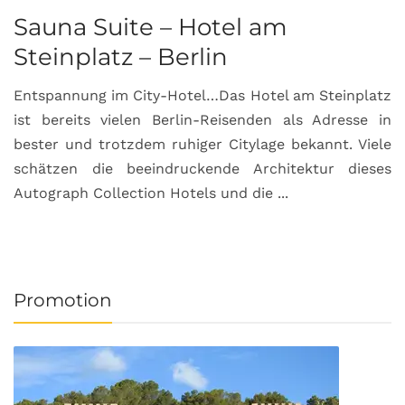
Sauna Suite – Hotel am
K
Steinplatz – Berlin
I
Entspannung im City-Hotel…Das Hotel am Steinplatz
R
ist bereits vielen Berlin-Reisenden als Adresse in
G
bester und trotzdem ruhiger Citylage bekannt. Viele
d
schätzen die beeindruckende Architektur dieses
a
Autograph Collection Hotels und die ...
v
Promotion