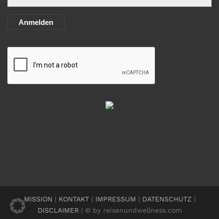
Anmelden
MISSION
|
KONTAKT
|
IMPRESSUM
|
DATENSCHUTZ
|
DISCLAIMER
| © by reisenundwellness.com