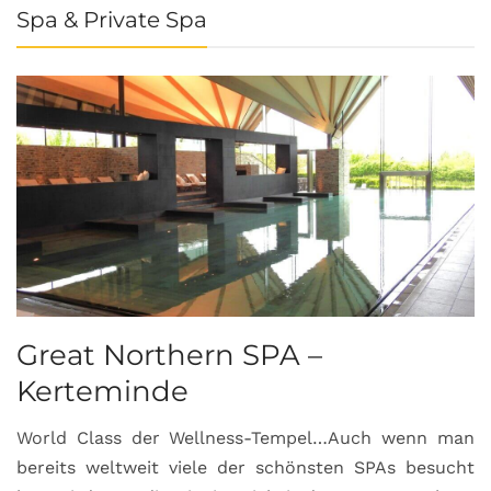
Spa & Private Spa
Great Northern SPA –
C
Kerteminde
d
World Class der Wellness-Tempel…Auch wenn man
L
bereits weltweit viele der schönsten SPAs besucht
M