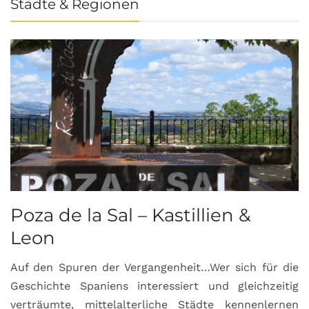
Städte & Regionen
Poza de la Sal – Kastillien &
S
Leon
Auf den Spuren der Vergangenheit…Wer sich für die
H
Geschichte Spaniens interessiert und gleichzeitig
O
verträumte, mittelalterliche Städte kennenlernen
B