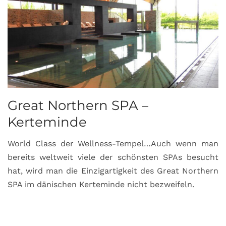
Great Northern SPA –
C
Kerteminde
d
World Class der Wellness-Tempel…Auch wenn man
L
bereits weltweit viele der schönsten SPAs besucht
M
hat, wird man die Einzigartigkeit des Great Northern
C
SPA im dänischen Kerteminde nicht bezweifeln.
U