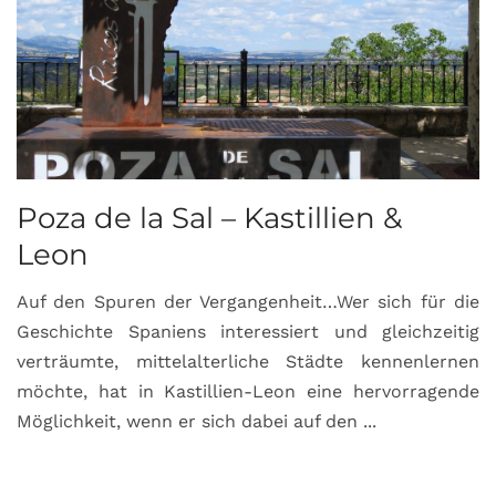
Poza de la Sal – Kastillien &
S
Leon
Auf den Spuren der Vergangenheit…Wer sich für die
H
Geschichte Spaniens interessiert und gleichzeitig
O
verträumte, mittelalterliche Städte kennenlernen
B
möchte, hat in Kastillien-Leon eine hervorragende
u
Möglichkeit, wenn er sich dabei auf den ...
da