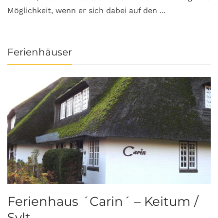
Möglichkeit, wenn er sich dabei auf den ...
da
Ferienhäuser
Ferienhaus ´Carin´ – Keitum /
Sylt