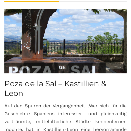
Poza de la Sal – Kastillien &
S
Leon
Auf den Spuren der Vergangenheit…Wer sich für die
H
Geschichte Spaniens interessiert und gleichzeitig
O
verträumte, mittelalterliche Städte kennenlernen
B
möchte, hat in Kastillien-Leon eine hervorragende
u