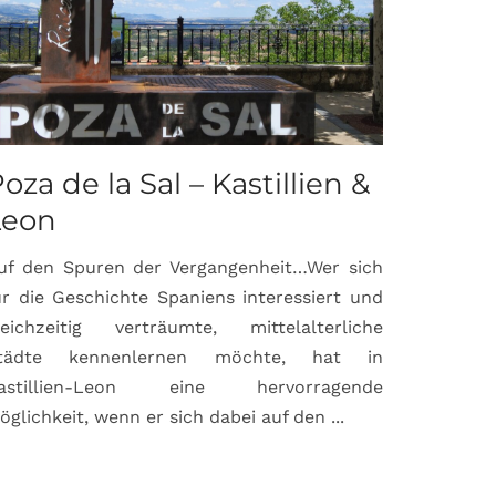
oza de la Sal – Kastillien &
Saint-P
Leon
Proven
uf den Spuren der Vergangenheit…Wer sich
Hochburg de
ür die Geschichte Spaniens interessiert und
ein Ort, d
leichzeitig verträumte, mittelalterliche
verbunden 
tädte kennenlernen möchte, hat in
Matisse, Pi
astillien-Leon eine hervorragende
bereits fr
öglichkeit, wenn er sich dabei auf den ...
damaligen ...