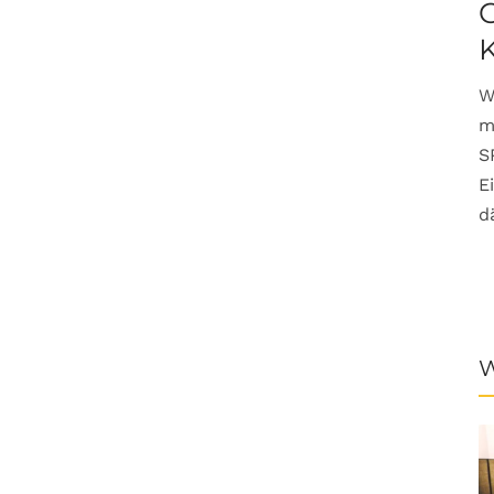
G
W
m
S
E
d
W