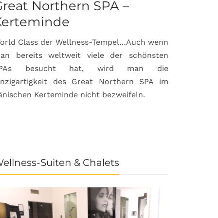
reat Northern SPA –
Can Bor
Kerteminde
Palma d
orld Class der Wellness-Tempel…Auch wenn
Luxuriöse
an bereits weltweit viele der schönsten
anspruchsvol
PAs besucht hat, wird man die
prämierte 
inzigartigkeit des Great Northern SPA im
House & Gard
änischen Kerteminde nicht bezweifeln.
der Inselhau
ellness-Suiten & Chalets