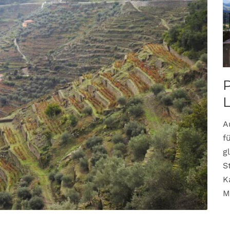
P
A
f
g
S
K
M