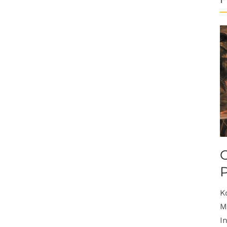
O
K
M
I