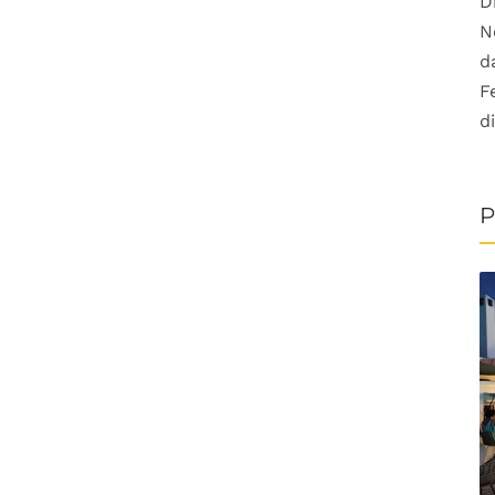
D
N
d
F
d
P