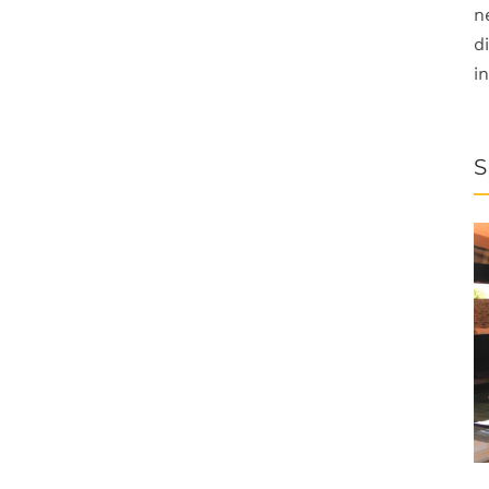
n
d
i
S