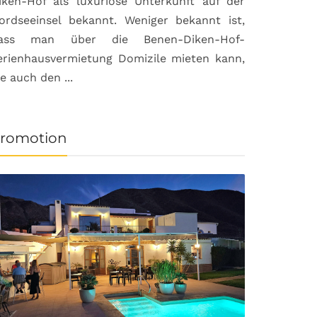
iken-Hof als luxuriöse Unterkunft auf der
ordseeinsel bekannt. Weniger bekannt ist,
ass man über die Benen-Diken-Hof-
erienhausvermietung Domizile mieten kann,
ie auch den ...
romotion