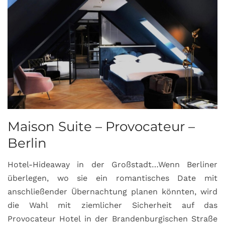
Maison Suite – Provocateur –
R
Berlin
S
Hotel-Hideaway in der Großstadt…Wenn Berliner
S
überlegen, wo sie ein romantisches Date mit
u
anschließender Übernachtung planen könnten, wird
S
die Wahl mit ziemlicher Sicherheit auf das
b
Provocateur Hotel in der Brandenburgischen Straße