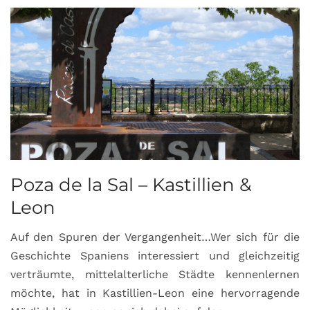
Poza de la Sal – Kastillien &
S
Leon
Auf den Spuren der Vergangenheit…Wer sich für die
H
Geschichte Spaniens interessiert und gleichzeitig
O
verträumte, mittelalterliche Städte kennenlernen
B
möchte, hat in Kastillien-Leon eine hervorragende
u