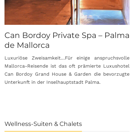
Can Bordoy Private Spa – Palma
P
de Mallorca
S
Luxuriöse Zweisamkeit…Für einige anspruchsvolle
R
Mallorca-Reisende ist das oft prämierte Luxushotel
v
Can Bordoy Grand House & Garden die bevorzugte
B
Unterkunft in der Inselhauptstadt Palma.
e
b
Wellness-Suiten & Chalets