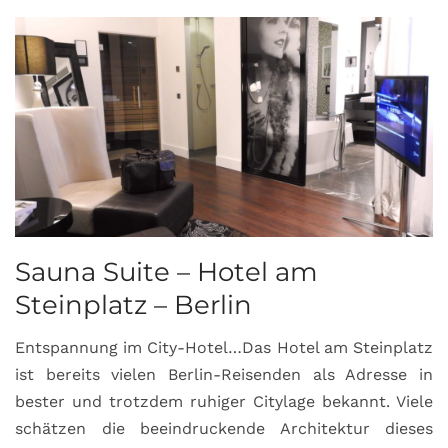
Sauna Suite – Hotel am
K
Steinplatz – Berlin
I
Entspannung im City-Hotel…Das Hotel am Steinplatz
R
ist bereits vielen Berlin-Reisenden als Adresse in
G
bester und trotzdem ruhiger Citylage bekannt. Viele
d
schätzen die beeindruckende Architektur dieses
a