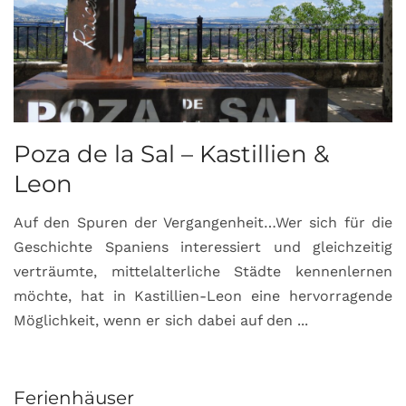
Poza de la Sal – Kastillien &
S
Leon
Auf den Spuren der Vergangenheit…Wer sich für die
H
Geschichte Spaniens interessiert und gleichzeitig
O
verträumte, mittelalterliche Städte kennenlernen
B
möchte, hat in Kastillien-Leon eine hervorragende
u
Möglichkeit, wenn er sich dabei auf den ...
da
Ferienhäuser