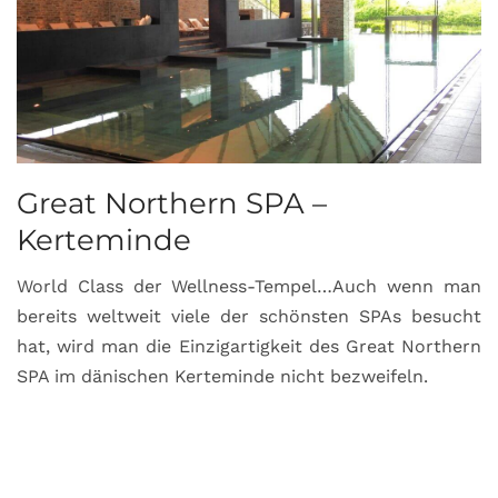
Great Northern SPA –
C
Kerteminde
d
World Class der Wellness-Tempel…Auch wenn man
L
bereits weltweit viele der schönsten SPAs besucht
M
hat, wird man die Einzigartigkeit des Great Northern
C
SPA im dänischen Kerteminde nicht bezweifeln.
U