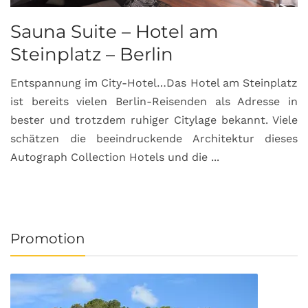
Sauna Suite – Hotel am
K
Steinplatz – Berlin
I
Entspannung im City-Hotel…Das Hotel am Steinplatz
R
ist bereits vielen Berlin-Reisenden als Adresse in
G
bester und trotzdem ruhiger Citylage bekannt. Viele
d
schätzen die beeindruckende Architektur dieses
a
Autograph Collection Hotels und die ...
v
Promotion