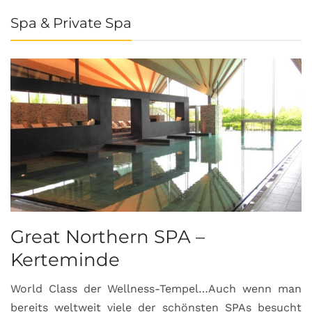
Spa & Private Spa
Great Northern SPA –
C
Kerteminde
d
World Class der Wellness-Tempel…Auch wenn man
L
bereits weltweit viele der schönsten SPAs besucht
M