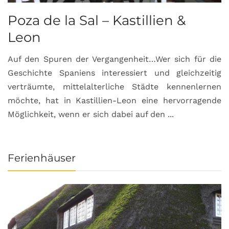
Poza de la Sal – Kastillien &
S
Leon
Auf den Spuren der Vergangenheit…Wer sich für die
H
Geschichte Spaniens interessiert und gleichzeitig
O
verträumte, mittelalterliche Städte kennenlernen
B
möchte, hat in Kastillien-Leon eine hervorragende
u
Möglichkeit, wenn er sich dabei auf den ...
da
Ferienhäuser