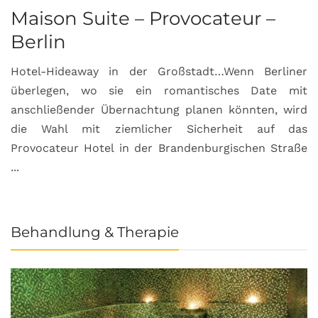
Maison Suite – Provocateur –
R
Berlin
S
Hotel-Hideaway in der Großstadt…Wenn Berliner
S
überlegen, wo sie ein romantisches Date mit
u
anschließender Übernachtung planen könnten, wird
S
die Wahl mit ziemlicher Sicherheit auf das
b
Provocateur Hotel in der Brandenburgischen Straße
...
Behandlung & Therapie