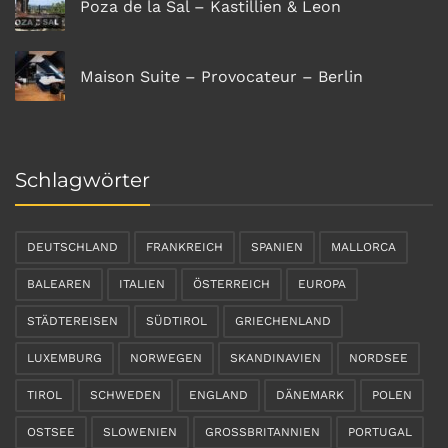
Poza de la Sal – Kastillien & Leon
Maison Suite – Provocateur – Berlin
Schlagwörter
DEUTSCHLAND
FRANKREICH
SPANIEN
MALLORCA
BALEAREN
ITALIEN
ÖSTERREICH
EUROPA
STÄDTEREISEN
SÜDTIROL
GRIECHENLAND
LUXEMBURG
NORWEGEN
SKANDINAVIEN
NORDSEE
TIROL
SCHWEDEN
ENGLAND
DÄNEMARK
POLEN
OSTSEE
SLOWENIEN
GROSSBRITANNIEN
PORTUGAL