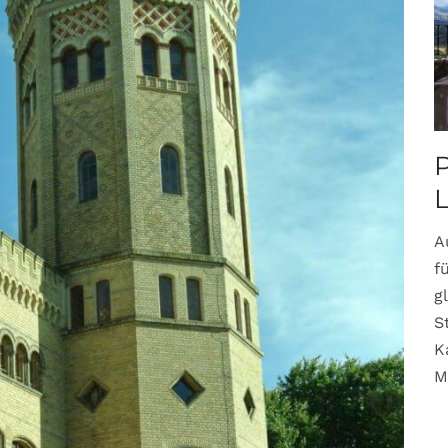
P
A
f
g
S
K
M