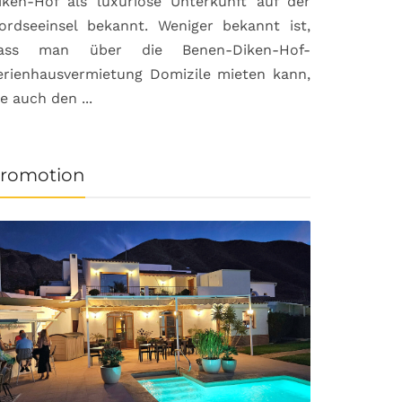
iken-Hof als luxuriöse Unterkunft auf der
ordseeinsel bekannt. Weniger bekannt ist,
ass man über die Benen-Diken-Hof-
erienhausvermietung Domizile mieten kann,
ie auch den ...
romotion