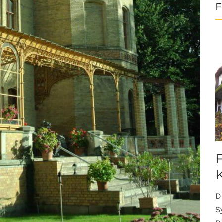
F
F
K
D
S