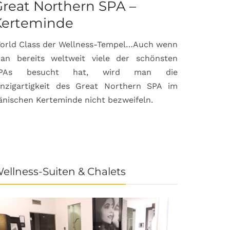
reat Northern SPA –
Can Bor
Kerteminde
Palma d
orld Class der Wellness-Tempel…Auch wenn
Luxuriöse
an bereits weltweit viele der schönsten
anspruchsvol
PAs besucht hat, wird man die
prämierte 
inzigartigkeit des Great Northern SPA im
House & Gard
änischen Kerteminde nicht bezweifeln.
der Inselhau
ellness-Suiten & Chalets