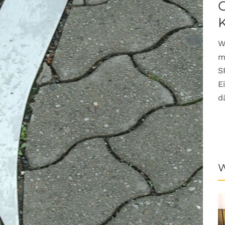
G
W
m
S
E
d
W