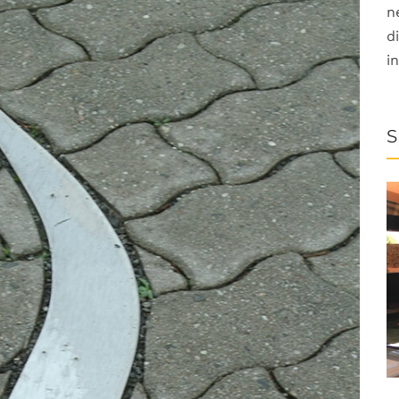
n
d
i
S