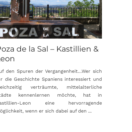
oza de la Sal – Kastillien &
Saint-P
Leon
Proven
uf den Spuren der Vergangenheit…Wer sich
Hochburg de
ür die Geschichte Spaniens interessiert und
ein Ort, d
leichzeitig verträumte, mittelalterliche
verbunden 
tädte kennenlernen möchte, hat in
Matisse, Pi
astillien-Leon eine hervorragende
bereits fr
öglichkeit, wenn er sich dabei auf den ...
damaligen ...