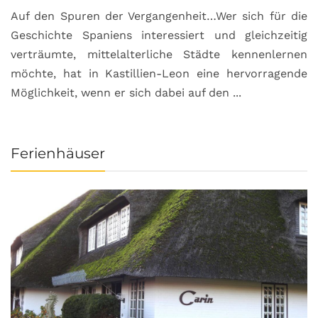
Auf den Spuren der Vergangenheit…Wer sich für die
H
Geschichte Spaniens interessiert und gleichzeitig
O
verträumte, mittelalterliche Städte kennenlernen
B
möchte, hat in Kastillien-Leon eine hervorragende
u
Möglichkeit, wenn er sich dabei auf den ...
da
Ferienhäuser