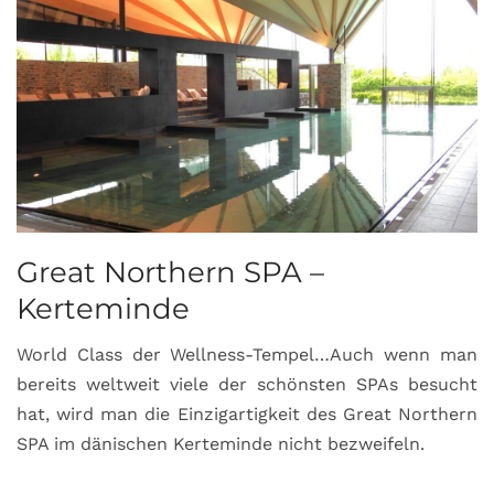
Great Northern SPA –
C
Kerteminde
d
World Class der Wellness-Tempel…Auch wenn man
L
bereits weltweit viele der schönsten SPAs besucht
M
hat, wird man die Einzigartigkeit des Great Northern
C
SPA im dänischen Kerteminde nicht bezweifeln.
U