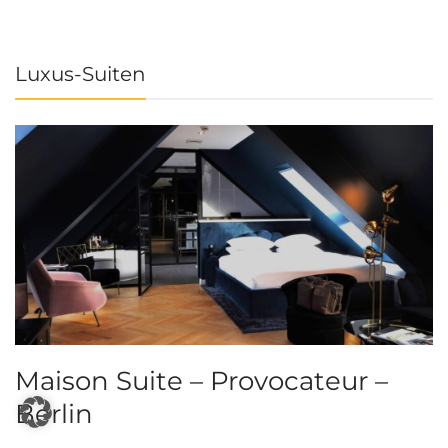
Luxus-Suiten
Maison Suite – Provocateur –
R
Berlin
S