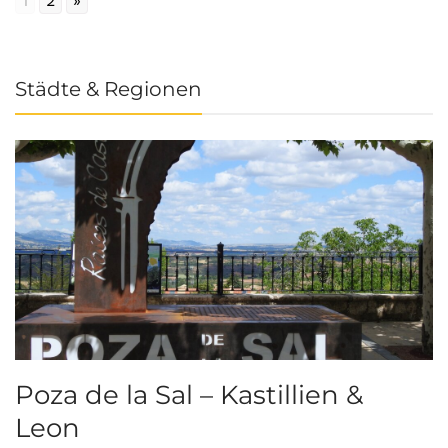
1
2
»
Städte & Regionen
Poza de la Sal – Kastillien &
S
Leon