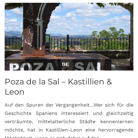
Poza de la Sal – Kastillien &
S
Leon
Auf den Spuren der Vergangenheit…Wer sich für die
H
Geschichte Spaniens interessiert und gleichzeitig
O
verträumte, mittelalterliche Städte kennenlernen
B
möchte, hat in Kastillien-Leon eine hervorragende
u