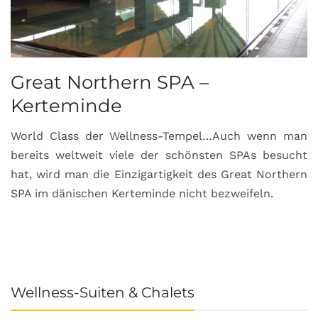
Great Northern SPA –
C
Kerteminde
d
World Class der Wellness-Tempel…Auch wenn man
L
bereits weltweit viele der schönsten SPAs besucht
M
hat, wird man die Einzigartigkeit des Great Northern
C
SPA im dänischen Kerteminde nicht bezweifeln.
U
Wellness-Suiten & Chalets