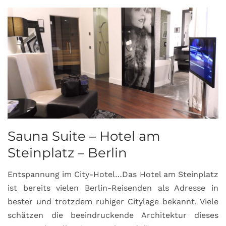
Sauna Suite – Hotel am
K
Steinplatz – Berlin
I
Entspannung im City-Hotel…Das Hotel am Steinplatz
R
ist bereits vielen Berlin-Reisenden als Adresse in
G
bester und trotzdem ruhiger Citylage bekannt. Viele
d
schätzen die beeindruckende Architektur dieses
a