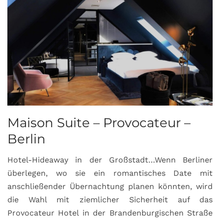
Maison Suite – Provocateur –
R
Berlin
S
Hotel-Hideaway in der Großstadt…Wenn Berliner
S
überlegen, wo sie ein romantisches Date mit
u
anschließender Übernachtung planen könnten, wird
S
die Wahl mit ziemlicher Sicherheit auf das
b
Provocateur Hotel in der Brandenburgischen Straße