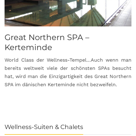
Great Northern SPA –
C
Kerteminde
d
World Class der Wellness-Tempel…Auch wenn man
L
bereits weltweit viele der schönsten SPAs besucht
M
hat, wird man die Einzigartigkeit des Great Northern
C
SPA im dänischen Kerteminde nicht bezweifeln.
U
Wellness-Suiten & Chalets