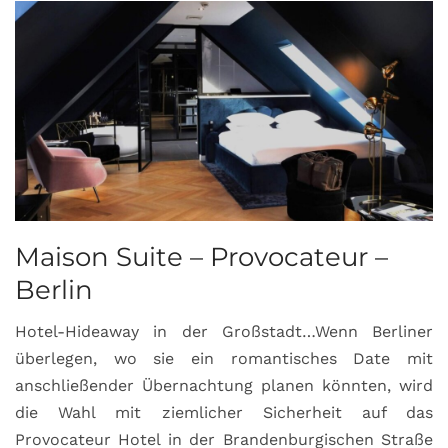
Maison Suite – Provocateur –
R
Berlin
S
Hotel-Hideaway in der Großstadt…Wenn Berliner
S
überlegen, wo sie ein romantisches Date mit
u
anschließender Übernachtung planen könnten, wird
S
die Wahl mit ziemlicher Sicherheit auf das
b
Provocateur Hotel in der Brandenburgischen Straße