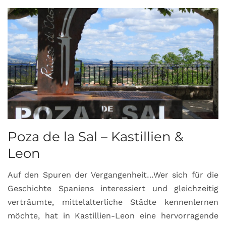
Poza de la Sal – Kastillien &
S
Leon
Auf den Spuren der Vergangenheit…Wer sich für die
H
Geschichte Spaniens interessiert und gleichzeitig
O
verträumte, mittelalterliche Städte kennenlernen
B
möchte, hat in Kastillien-Leon eine hervorragende
u