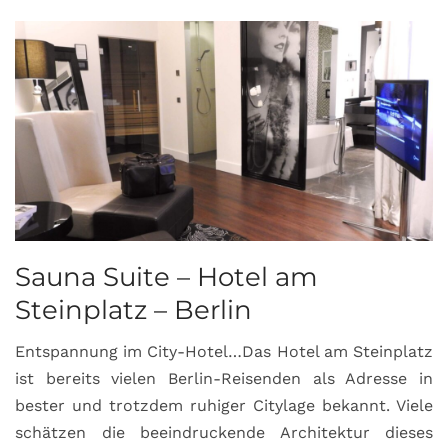
Sauna Suite – Hotel am
K
Steinplatz – Berlin
I
Entspannung im City-Hotel…Das Hotel am Steinplatz
R
ist bereits vielen Berlin-Reisenden als Adresse in
G
bester und trotzdem ruhiger Citylage bekannt. Viele
d
schätzen die beeindruckende Architektur dieses
a