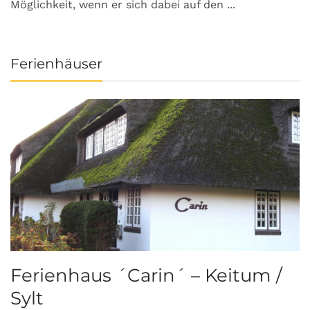
Möglichkeit, wenn er sich dabei auf den ...
da
Ferienhäuser
Ferienhaus ´Carin´ – Keitum /
Sylt