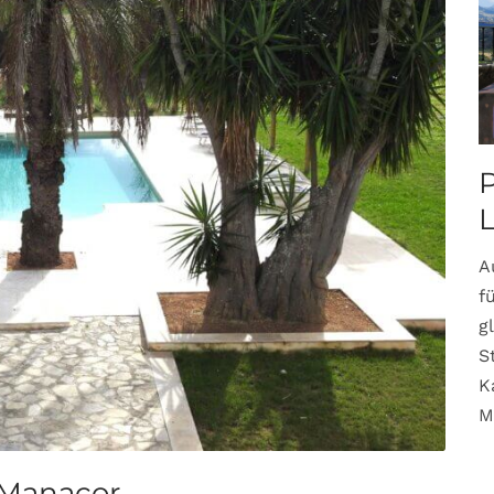
P
A
f
g
S
K
M
 Manacor