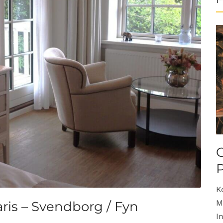
O
K
M
ris – Svendborg / Fyn
I