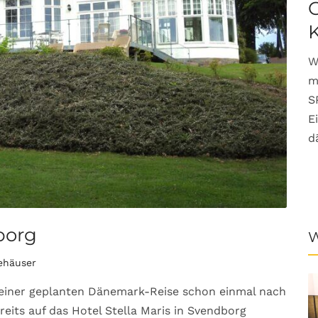
G
W
m
S
E
d
borg
W
ehäuser
einer geplanten Dänemark-Reise schon einmal nach
eits auf das Hotel Stella Maris in Svendborg