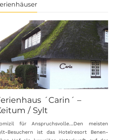
erienhäuser
erienhaus ´Carin´ –
eitum / Sylt
omizil für Anspruchsvolle…Den meisten
ylt-Besuchern ist das Hotelresort Benen-