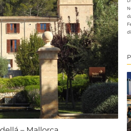
D
N
d
F
d
P
dellá – Mallorca