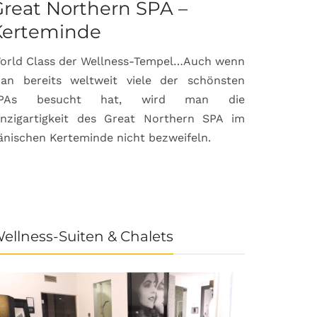
reat Northern SPA –
Can Bor
Kerteminde
Palma d
orld Class der Wellness-Tempel…Auch wenn
Luxuriöse
an bereits weltweit viele der schönsten
anspruchsvol
PAs besucht hat, wird man die
prämierte 
inzigartigkeit des Great Northern SPA im
House & Gard
änischen Kerteminde nicht bezweifeln.
der Inselhau
ellness-Suiten & Chalets