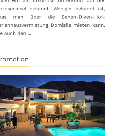
iken-Hof als luxuriöse Unterkunft auf der
ordseeinsel bekannt. Weniger bekannt ist,
ass man über die Benen-Diken-Hof-
erienhausvermietung Domizile mieten kann,
ie auch den ...
romotion