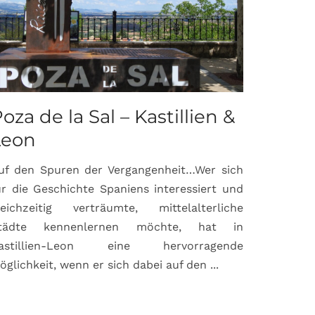
oza de la Sal – Kastillien &
Saint-P
Leon
Proven
uf den Spuren der Vergangenheit…Wer sich
Hochburg de
ür die Geschichte Spaniens interessiert und
ein Ort, d
leichzeitig verträumte, mittelalterliche
verbunden 
tädte kennenlernen möchte, hat in
Matisse, Pi
astillien-Leon eine hervorragende
bereits fr
öglichkeit, wenn er sich dabei auf den ...
damaligen ...