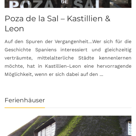
Poza de la Sal – Kastillien &
S
Leon
Auf den Spuren der Vergangenheit…Wer sich für die
H
Geschichte Spaniens interessiert und gleichzeitig
O
verträumte, mittelalterliche Städte kennenlernen
B
möchte, hat in Kastillien-Leon eine hervorragende
u
Möglichkeit, wenn er sich dabei auf den ...
da
Ferienhäuser