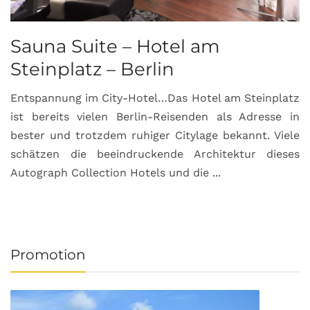
Sauna Suite – Hotel am
K
Steinplatz – Berlin
I
Entspannung im City-Hotel…Das Hotel am Steinplatz
R
ist bereits vielen Berlin-Reisenden als Adresse in
G
bester und trotzdem ruhiger Citylage bekannt. Viele
d
schätzen die beeindruckende Architektur dieses
a
Autograph Collection Hotels und die ...
v
Promotion