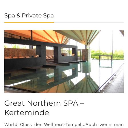
Spa & Private Spa
Great Northern SPA –
C
Kerteminde
d
World Class der Wellness-Tempel…Auch wenn man
L