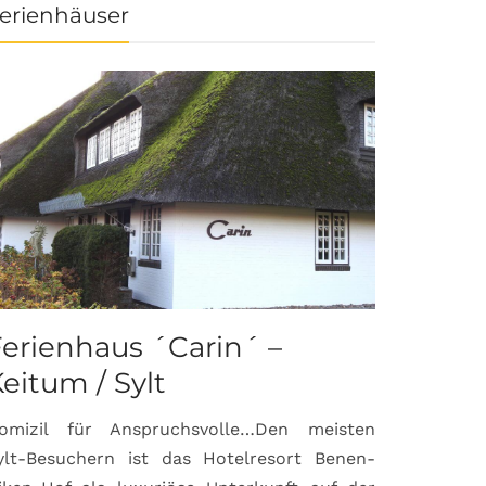
erienhäuser
erienhaus ´Carin´ –
eitum / Sylt
omizil für Anspruchsvolle…Den meisten
ylt-Besuchern ist das Hotelresort Benen-