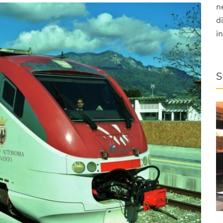
n
d
i
S