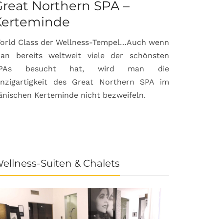
reat Northern SPA –
Can Bor
Kerteminde
Palma d
orld Class der Wellness-Tempel…Auch wenn
Luxuriöse
an bereits weltweit viele der schönsten
anspruchsvol
PAs besucht hat, wird man die
prämierte 
inzigartigkeit des Great Northern SPA im
House & Gard
änischen Kerteminde nicht bezweifeln.
der Inselhau
ellness-Suiten & Chalets