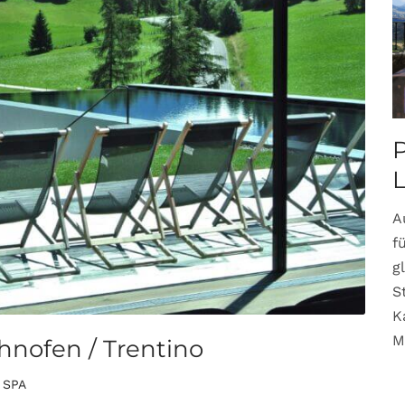
P
A
f
g
S
K
M
hnofen / Trentino
e SPA