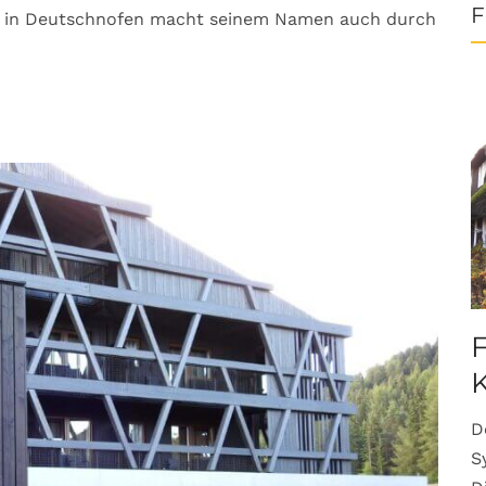
F
ösl in Deutschnofen macht seinem Namen auch durch
F
K
D
S