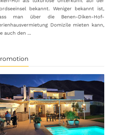
iken-Hof als luxuriöse Unterkunft auf der
ordseeinsel bekannt. Weniger bekannt ist,
ass man über die Benen-Diken-Hof-
erienhausvermietung Domizile mieten kann,
ie auch den ...
romotion