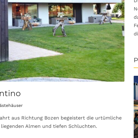
D
N
d
F
d
P
entino
ästehäuser
hrt aus Richtung Bozen begeistert die urtümliche
 liegenden Almen und tiefen Schluchten.