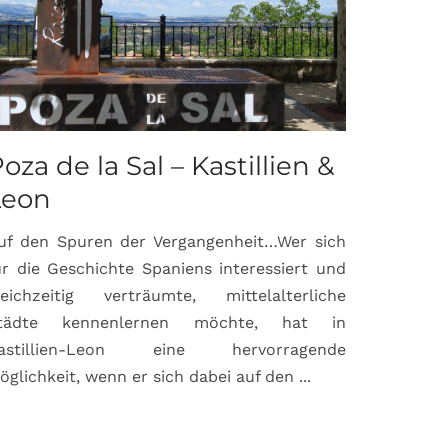
oza de la Sal – Kastillien &
Saint-P
Leon
Proven
uf den Spuren der Vergangenheit…Wer sich
Hochburg de
ür die Geschichte Spaniens interessiert und
ein Ort, d
leichzeitig verträumte, mittelalterliche
verbunden 
tädte kennenlernen möchte, hat in
Matisse, Pi
astillien-Leon eine hervorragende
bereits fr
öglichkeit, wenn er sich dabei auf den ...
damaligen ...