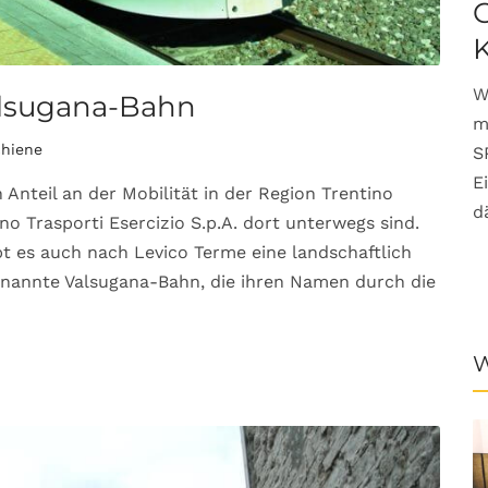
G
W
Valsugana-Bahn
m
chiene
S
E
nteil an der Mobilität in der Region Trentino
d
no Trasporti Esercizio S.p.A. dort unterwegs sind.
t es auch nach Levico Terme eine landschaftlich
enannte Valsugana-Bahn, die ihren Namen durch die
W