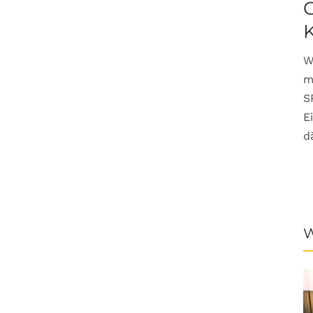
G
W
m
S
E
d
W