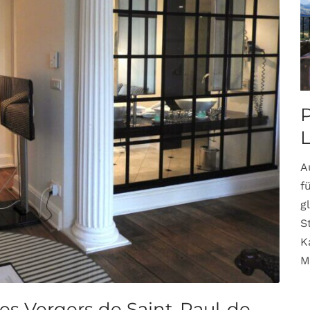
P
A
f
g
S
K
M
Les Vergers de Saint-Paul-de-