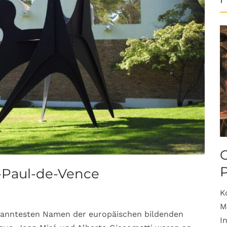
O
-Paul-de-Vence
K
M
ekanntesten Namen der europäischen bildenden
I