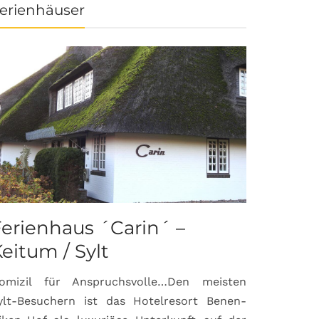
erienhäuser
erienhaus ´Carin´ –
eitum / Sylt
omizil für Anspruchsvolle…Den meisten
ylt-Besuchern ist das Hotelresort Benen-