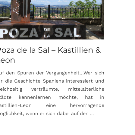
oza de la Sal – Kastillien &
Saint-P
Leon
Proven
uf den Spuren der Vergangenheit…Wer sich
Hochburg de
ür die Geschichte Spaniens interessiert und
ein Ort, d
leichzeitig verträumte, mittelalterliche
verbunden 
tädte kennenlernen möchte, hat in
Matisse, Pi
astillien-Leon eine hervorragende
bereits fr
öglichkeit, wenn er sich dabei auf den ...
damaligen ...