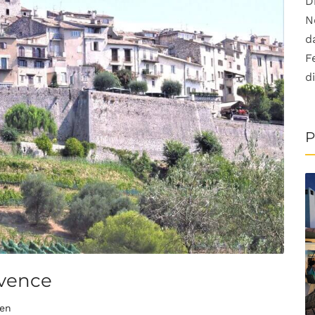
D
N
d
F
d
P
ovence
nen