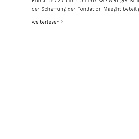
Kunst des 20.Jahrhunderts wie Georges Bra
der Schaffung der Fondation Maeght beteilig
weiterlesen