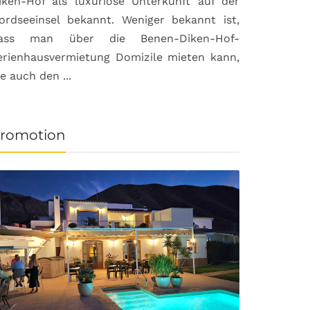
iken-Hof als luxuriöse Unterkunft auf der
ordseeinsel bekannt. Weniger bekannt ist,
ass man über die Benen-Diken-Hof-
erienhausvermietung Domizile mieten kann,
ie auch den ...
romotion