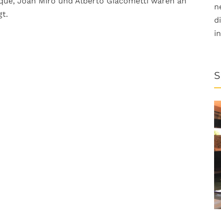
que, Joan Miró und Alberto Giacometti waren an
n
t.
d
i
S