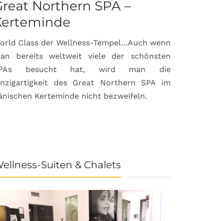
reat Northern SPA –
Can Bor
Kerteminde
Palma d
orld Class der Wellness-Tempel…Auch wenn
Luxuriöse
an bereits weltweit viele der schönsten
anspruchsvol
PAs besucht hat, wird man die
prämierte 
inzigartigkeit des Great Northern SPA im
House & Gard
änischen Kerteminde nicht bezweifeln.
der Inselhau
ellness-Suiten & Chalets