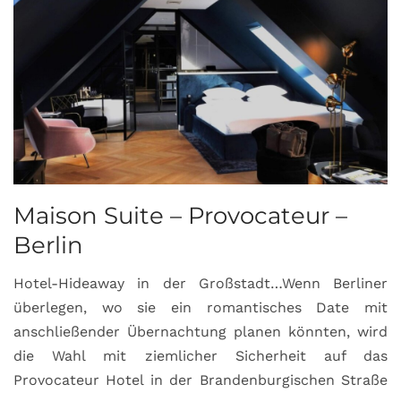
Maison Suite – Provocateur –
R
Berlin
S
Hotel-Hideaway in der Großstadt…Wenn Berliner
S
überlegen, wo sie ein romantisches Date mit
u
anschließender Übernachtung planen könnten, wird
S
die Wahl mit ziemlicher Sicherheit auf das
b
Provocateur Hotel in der Brandenburgischen Straße