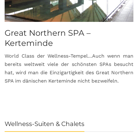
Great Northern SPA –
C
Kerteminde
d
World Class der Wellness-Tempel…Auch wenn man
L
bereits weltweit viele der schönsten SPAs besucht
M
hat, wird man die Einzigartigkeit des Great Northern
C
SPA im dänischen Kerteminde nicht bezweifeln.
U
Wellness-Suiten & Chalets