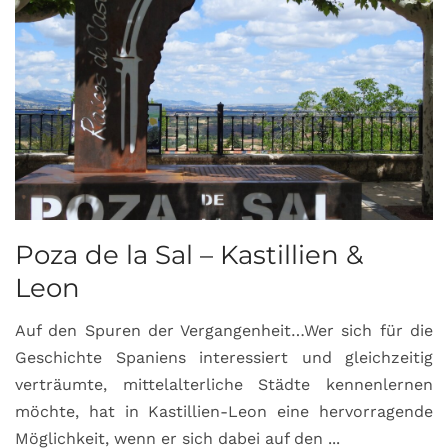
Poza de la Sal – Kastillien &
S
Leon
Auf den Spuren der Vergangenheit…Wer sich für die
H
Geschichte Spaniens interessiert und gleichzeitig
O
verträumte, mittelalterliche Städte kennenlernen
B
möchte, hat in Kastillien-Leon eine hervorragende
u
Möglichkeit, wenn er sich dabei auf den ...
da