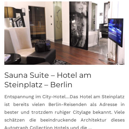
Sauna Suite – Hotel am
K
Steinplatz – Berlin
I
Entspannung im City-Hotel…Das Hotel am Steinplatz
R
ist bereits vielen Berlin-Reisenden als Adresse in
G
bester und trotzdem ruhiger Citylage bekannt. Viele
d
schätzen die beeindruckende Architektur dieses
a
Autograph Collection Hotels und die ...
v