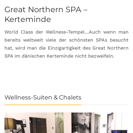
Great Northern SPA –
C
Kerteminde
d
World Class der Wellness-Tempel…Auch wenn man
L
bereits weltweit viele der schönsten SPAs besucht
M
hat, wird man die Einzigartigkeit des Great Northern
C
SPA im dänischen Kerteminde nicht bezweifeln.
U
Wellness-Suiten & Chalets