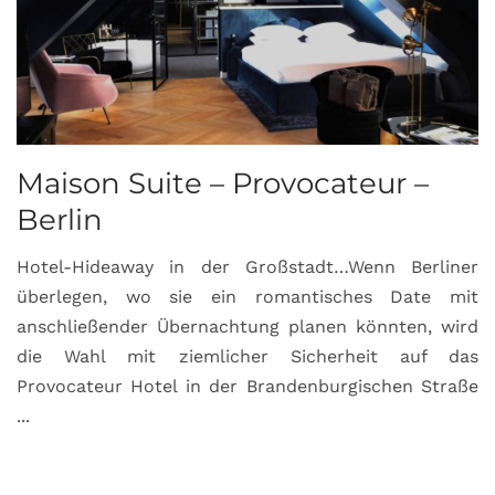
Maison Suite – Provocateur –
R
Berlin
S
Hotel-Hideaway in der Großstadt…Wenn Berliner
S
überlegen, wo sie ein romantisches Date mit
u
anschließender Übernachtung planen könnten, wird
S
die Wahl mit ziemlicher Sicherheit auf das
b
Provocateur Hotel in der Brandenburgischen Straße
...