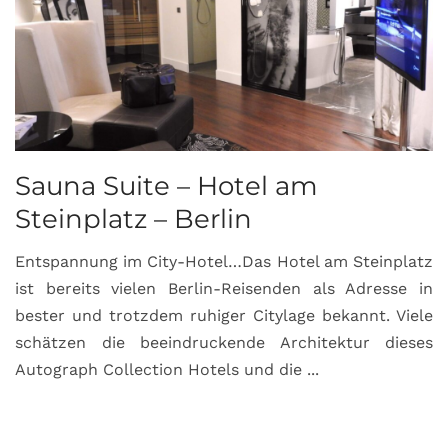
Sauna Suite – Hotel am
K
Steinplatz – Berlin
I
Entspannung im City-Hotel…Das Hotel am Steinplatz
R
ist bereits vielen Berlin-Reisenden als Adresse in
G
bester und trotzdem ruhiger Citylage bekannt. Viele
d
schätzen die beeindruckende Architektur dieses
a
Autograph Collection Hotels und die ...
v