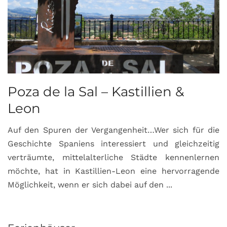
Poza de la Sal – Kastillien &
S
Leon
Auf den Spuren der Vergangenheit…Wer sich für die
H
Geschichte Spaniens interessiert und gleichzeitig
O
verträumte, mittelalterliche Städte kennenlernen
B
möchte, hat in Kastillien-Leon eine hervorragende
u
Möglichkeit, wenn er sich dabei auf den ...
da