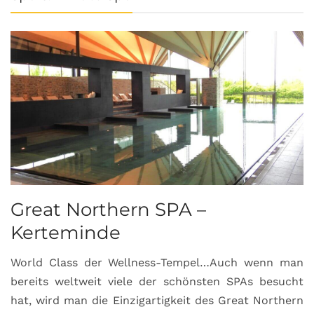
Great Northern SPA –
C
Kerteminde
d
World Class der Wellness-Tempel…Auch wenn man
L
bereits weltweit viele der schönsten SPAs besucht
M
hat, wird man die Einzigartigkeit des Great Northern
C