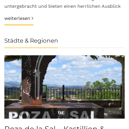
untergebracht und bieten einen herrlichen Ausblick
weiterlesen
Städte & Regionen
Poza de la Sal – Kastillien &
S