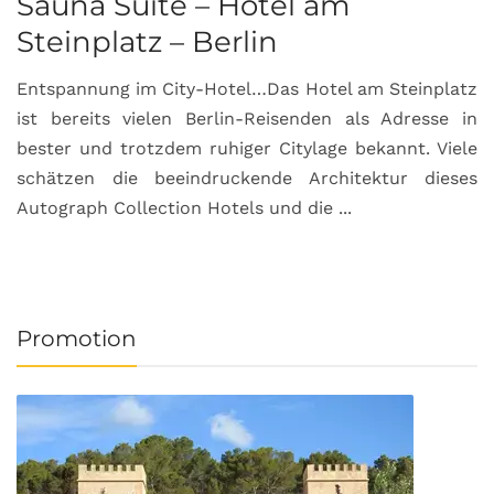
Sauna Suite – Hotel am
K
Steinplatz – Berlin
I
Entspannung im City-Hotel…Das Hotel am Steinplatz
R
ist bereits vielen Berlin-Reisenden als Adresse in
G
bester und trotzdem ruhiger Citylage bekannt. Viele
d
schätzen die beeindruckende Architektur dieses
a
Autograph Collection Hotels und die ...
v
Promotion