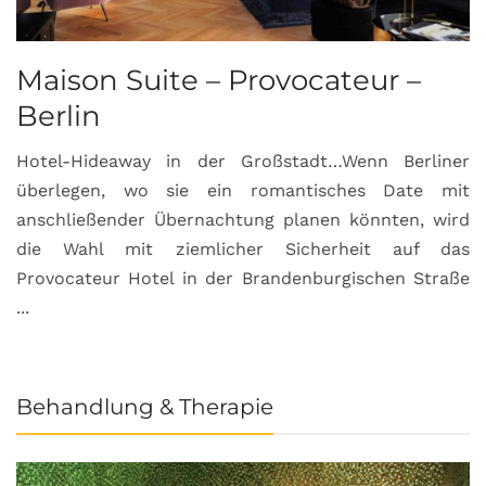
Maison Suite – Provocateur –
R
Berlin
S
Hotel-Hideaway in der Großstadt…Wenn Berliner
S
überlegen, wo sie ein romantisches Date mit
u
anschließender Übernachtung planen könnten, wird
S
die Wahl mit ziemlicher Sicherheit auf das
b
Provocateur Hotel in der Brandenburgischen Straße
...
Behandlung & Therapie