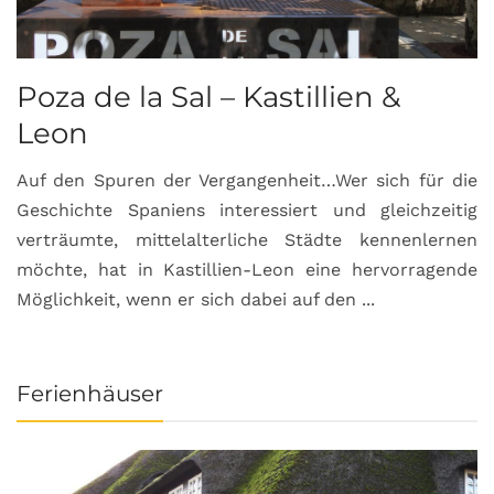
Poza de la Sal – Kastillien &
S
Leon
Auf den Spuren der Vergangenheit…Wer sich für die
H
Geschichte Spaniens interessiert und gleichzeitig
O
verträumte, mittelalterliche Städte kennenlernen
B
möchte, hat in Kastillien-Leon eine hervorragende
u
Möglichkeit, wenn er sich dabei auf den ...
da
Ferienhäuser