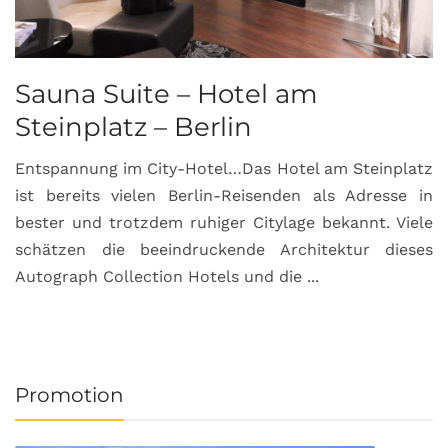
Sauna Suite – Hotel am
K
Steinplatz – Berlin
I
Entspannung im City-Hotel…Das Hotel am Steinplatz
R
ist bereits vielen Berlin-Reisenden als Adresse in
G
bester und trotzdem ruhiger Citylage bekannt. Viele
d
schätzen die beeindruckende Architektur dieses
a
Autograph Collection Hotels und die ...
v
Promotion