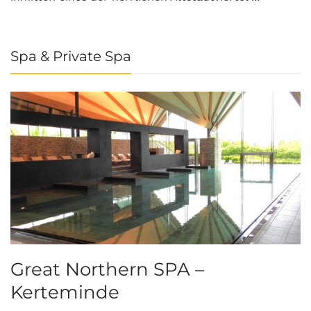
Spa & Private Spa
Great Northern SPA –
C
Kerteminde
d