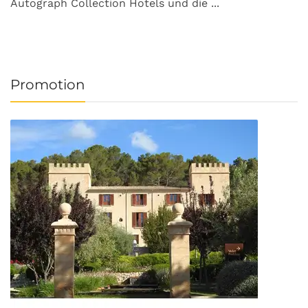
Autograph Collection Hotels und die ...
v
Promotion