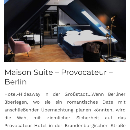
Maison Suite – Provocateur –
R
Berlin
S
Hotel-Hideaway in der Großstadt…Wenn Berliner
S
überlegen, wo sie ein romantisches Date mit
u
anschließender Übernachtung planen könnten, wird
S
die Wahl mit ziemlicher Sicherheit auf das
b
Provocateur Hotel in der Brandenburgischen Straße