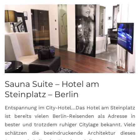
Sauna Suite – Hotel am
K
Steinplatz – Berlin
I
Entspannung im City-Hotel…Das Hotel am Steinplatz
R
ist bereits vielen Berlin-Reisenden als Adresse in
G
bester und trotzdem ruhiger Citylage bekannt. Viele
d
schätzen die beeindruckende Architektur dieses
a