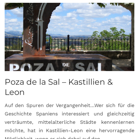
Poza de la Sal – Kastillien &
S
Leon
Auf den Spuren der Vergangenheit…Wer sich für die
H
Geschichte Spaniens interessiert und gleichzeitig
O
verträumte, mittelalterliche Städte kennenlernen
B
möchte, hat in Kastillien-Leon eine hervorragende
u
Möglichkeit, wenn er sich dabei auf den ...
da