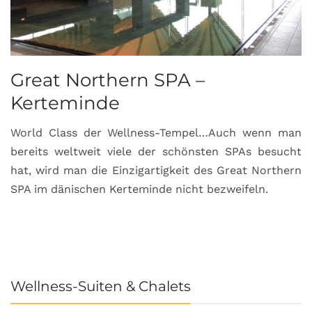
Great Northern SPA –
C
Kerteminde
d
World Class der Wellness-Tempel…Auch wenn man
L
bereits weltweit viele der schönsten SPAs besucht
M
hat, wird man die Einzigartigkeit des Great Northern
C
SPA im dänischen Kerteminde nicht bezweifeln.
U
Wellness-Suiten & Chalets