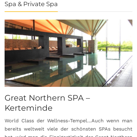
Spa & Private Spa
Great Northern SPA –
C
Kerteminde
d
World Class der Wellness-Tempel…Auch wenn man
L
bereits weltweit viele der schönsten SPAs besucht
M