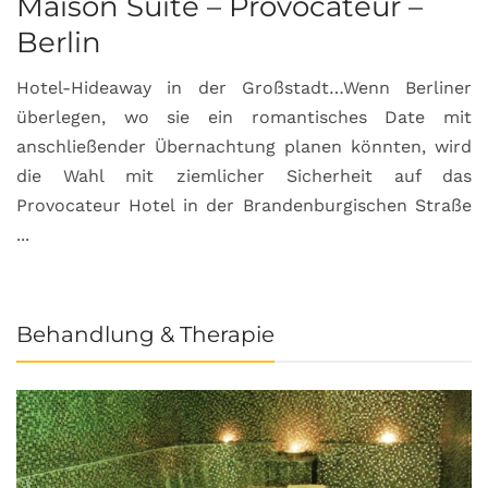
Maison Suite – Provocateur –
R
Berlin
S
Hotel-Hideaway in der Großstadt…Wenn Berliner
S
überlegen, wo sie ein romantisches Date mit
u
anschließender Übernachtung planen könnten, wird
S
die Wahl mit ziemlicher Sicherheit auf das
b
Provocateur Hotel in der Brandenburgischen Straße
...
Behandlung & Therapie