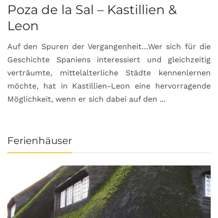
Poza de la Sal – Kastillien &
S
Leon
Auf den Spuren der Vergangenheit…Wer sich für die
H
Geschichte Spaniens interessiert und gleichzeitig
O
verträumte, mittelalterliche Städte kennenlernen
B
möchte, hat in Kastillien-Leon eine hervorragende
u
Möglichkeit, wenn er sich dabei auf den ...
da
Ferienhäuser