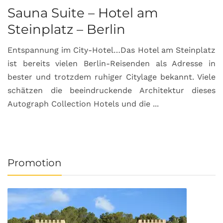
Sauna Suite – Hotel am
K
Steinplatz – Berlin
I
Entspannung im City-Hotel…Das Hotel am Steinplatz
R
ist bereits vielen Berlin-Reisenden als Adresse in
G
bester und trotzdem ruhiger Citylage bekannt. Viele
d
schätzen die beeindruckende Architektur dieses
a
Autograph Collection Hotels und die ...
v
Promotion