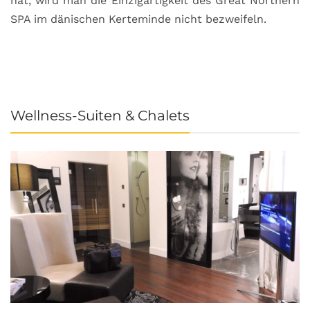
hat, wird man die Einzigartigkeit des Great Northern
C
SPA im dänischen Kerteminde nicht bezweifeln.
U
Wellness-Suiten & Chalets