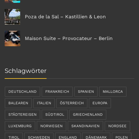
Poza de la Sal – Kastillien & Leon
Maison Suite – Provocateur – Berlin
Schlagwörter
DEUTSCHLAND
FRANKREICH
SPANIEN
MALLORCA
BALEAREN
ITALIEN
ÖSTERREICH
EUROPA
STÄDTEREISEN
SÜDTIROL
GRIECHENLAND
LUXEMBURG
NORWEGEN
SKANDINAVIEN
NORDSEE
TIROL
SCHWEDEN
ENGLAND
DÄNEMARK
POLEN