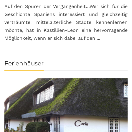
Auf den Spuren der Vergangenheit…Wer sich für die
H
Geschichte Spaniens interessiert und gleichzeitig
O
verträumte, mittelalterliche Städte kennenlernen
B
möchte, hat in Kastillien-Leon eine hervorragende
u
Möglichkeit, wenn er sich dabei auf den ...
da
Ferienhäuser