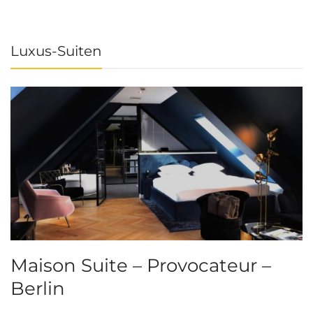
Luxus-Suiten
Maison Suite – Provocateur –
R
Berlin
S