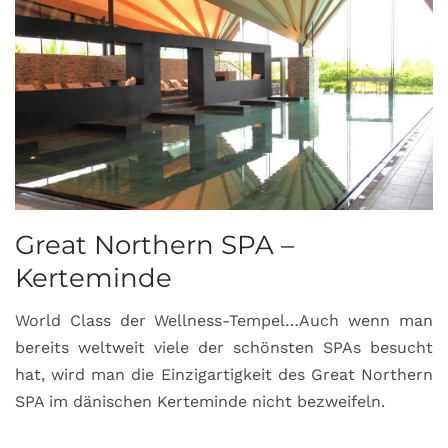
Great Northern SPA –
C
Kerteminde
d
World Class der Wellness-Tempel…Auch wenn man
L
bereits weltweit viele der schönsten SPAs besucht
M
hat, wird man die Einzigartigkeit des Great Northern
C
SPA im dänischen Kerteminde nicht bezweifeln.
U