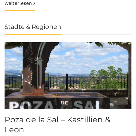
weiterlesen
Städte & Regionen
Poza de la Sal – Kastillien &
S
Leon