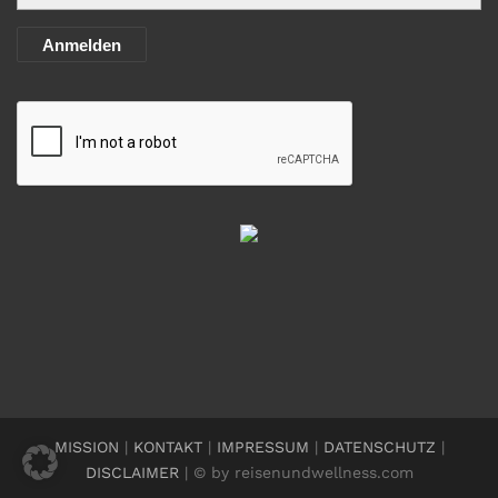
Anmelden
MISSION
|
KONTAKT
|
IMPRESSUM
|
DATENSCHUTZ
|
DISCLAIMER
| © by reisenundwellness.com