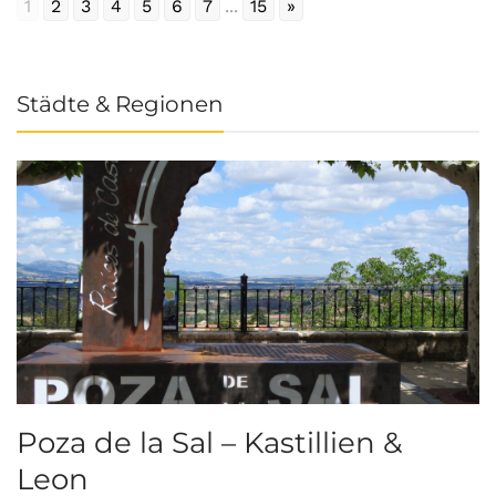
1
2
3
4
5
6
7
...
15
»
Städte & Regionen
Poza de la Sal – Kastillien &
S
Leon