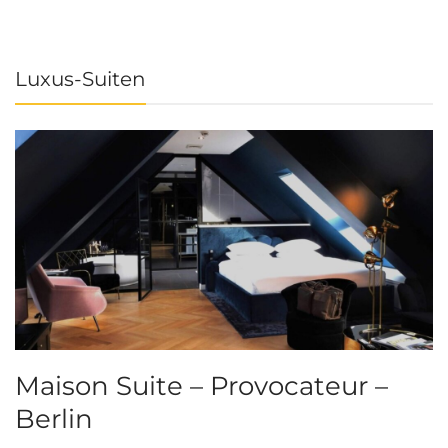
Luxus-Suiten
Maison Suite – Provocateur –
R
Berlin
S