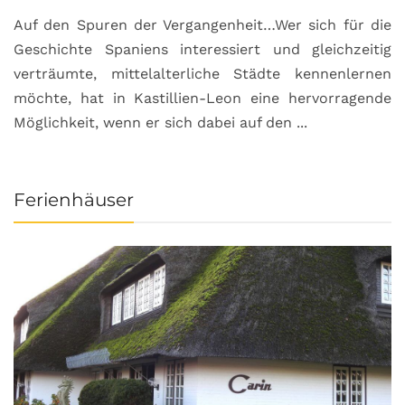
Auf den Spuren der Vergangenheit…Wer sich für die
H
Geschichte Spaniens interessiert und gleichzeitig
O
verträumte, mittelalterliche Städte kennenlernen
B
möchte, hat in Kastillien-Leon eine hervorragende
u
Möglichkeit, wenn er sich dabei auf den ...
da
Ferienhäuser