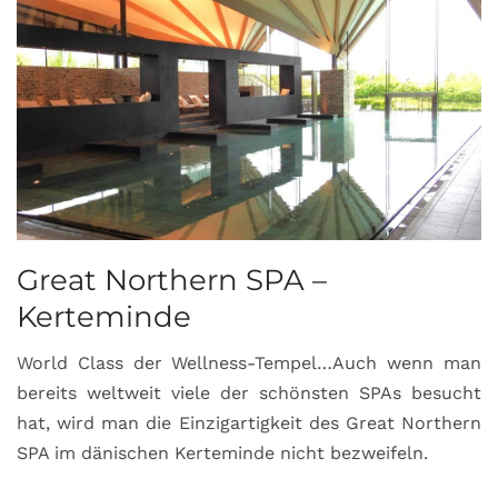
Great Northern SPA –
C
Kerteminde
d
World Class der Wellness-Tempel…Auch wenn man
L
bereits weltweit viele der schönsten SPAs besucht
M
hat, wird man die Einzigartigkeit des Great Northern
C
SPA im dänischen Kerteminde nicht bezweifeln.
U