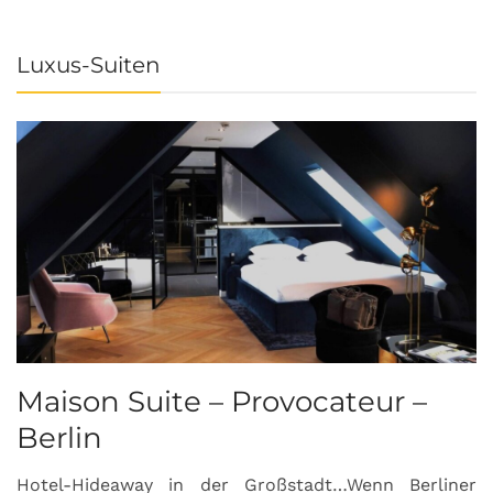
Luxus-Suiten
Maison Suite – Provocateur –
R
Berlin
S
Hotel-Hideaway in der Großstadt…Wenn Berliner
S