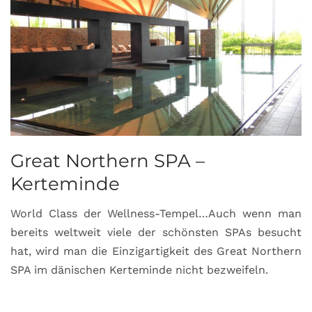
Great Northern SPA –
C
Kerteminde
d
World Class der Wellness-Tempel…Auch wenn man
L
bereits weltweit viele der schönsten SPAs besucht
M
hat, wird man die Einzigartigkeit des Great Northern
C
SPA im dänischen Kerteminde nicht bezweifeln.
U