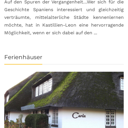
Auf den Spuren der Vergangenheit…Wer sich für die
H
Geschichte Spaniens interessiert und gleichzeitig
O
verträumte, mittelalterliche Städte kennenlernen
B
möchte, hat in Kastillien-Leon eine hervorragende
u
Möglichkeit, wenn er sich dabei auf den ...
da
Ferienhäuser