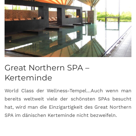
Great Northern SPA –
C
Kerteminde
d
World Class der Wellness-Tempel…Auch wenn man
L
bereits weltweit viele der schönsten SPAs besucht
M
hat, wird man die Einzigartigkeit des Great Northern
C
SPA im dänischen Kerteminde nicht bezweifeln.
U