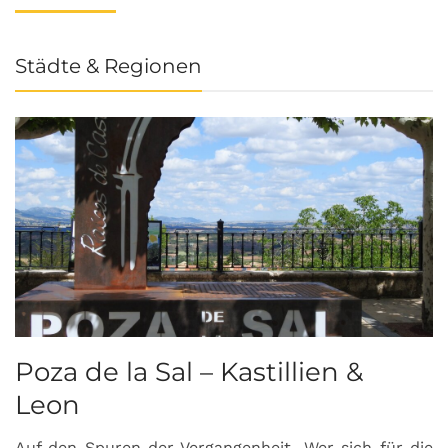
Städte & Regionen
Poza de la Sal – Kastillien &
S
Leon
Auf den Spuren der Vergangenheit…Wer sich für die
H