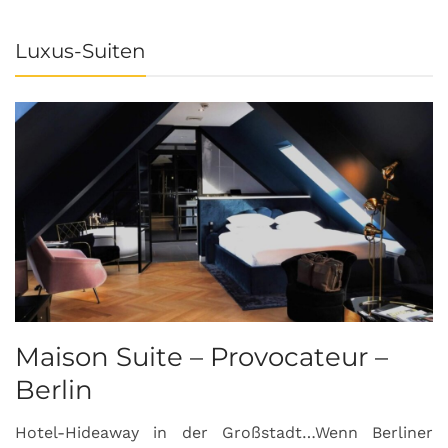
Luxus-Suiten
Maison Suite – Provocateur –
R
Berlin
S
Hotel-Hideaway in der Großstadt…Wenn Berliner
S