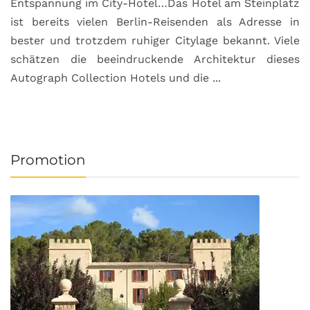
Entspannung im City-Hotel…Das Hotel am Steinplatz
R
ist bereits vielen Berlin-Reisenden als Adresse in
G
bester und trotzdem ruhiger Citylage bekannt. Viele
d
schätzen die beeindruckende Architektur dieses
a
Autograph Collection Hotels und die ...
v
Promotion