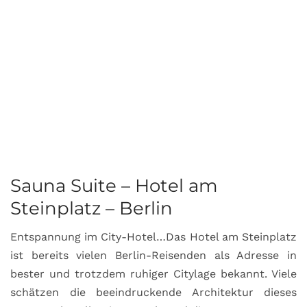
Sauna Suite – Hotel am
K
Steinplatz – Berlin
I
Entspannung im City-Hotel…Das Hotel am Steinplatz
R
ist bereits vielen Berlin-Reisenden als Adresse in
G
bester und trotzdem ruhiger Citylage bekannt. Viele
d
schätzen die beeindruckende Architektur dieses
a