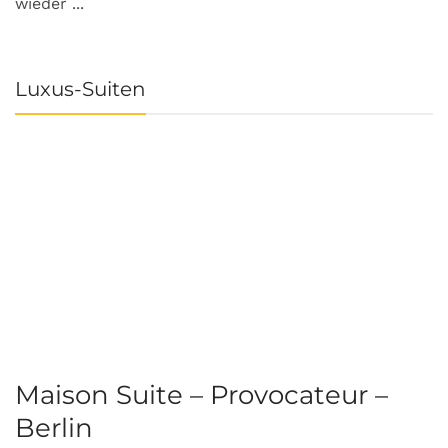
wieder ...
Luxus-Suiten
Maison Suite – Provocateur –
R
Berlin
S