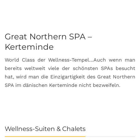
Great Northern SPA –
C
Kerteminde
d
World Class der Wellness-Tempel…Auch wenn man
L
bereits weltweit viele der schönsten SPAs besucht
M
hat, wird man die Einzigartigkeit des Great Northern
C
SPA im dänischen Kerteminde nicht bezweifeln.
U
Wellness-Suiten & Chalets