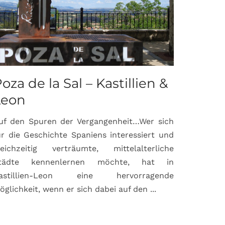
oza de la Sal – Kastillien &
Saint-P
Leon
Proven
uf den Spuren der Vergangenheit…Wer sich
Hochburg de
ür die Geschichte Spaniens interessiert und
ein Ort, d
leichzeitig verträumte, mittelalterliche
verbunden 
tädte kennenlernen möchte, hat in
Matisse, Pi
astillien-Leon eine hervorragende
bereits fr
öglichkeit, wenn er sich dabei auf den ...
damaligen ...