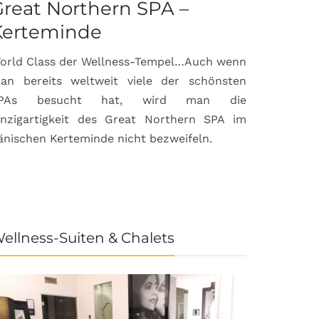
reat Northern SPA –
Can Bor
Kerteminde
Palma d
orld Class der Wellness-Tempel…Auch wenn
Luxuriöse
an bereits weltweit viele der schönsten
anspruchsvol
PAs besucht hat, wird man die
prämierte 
inzigartigkeit des Great Northern SPA im
House & Gard
änischen Kerteminde nicht bezweifeln.
der Inselhau
ellness-Suiten & Chalets