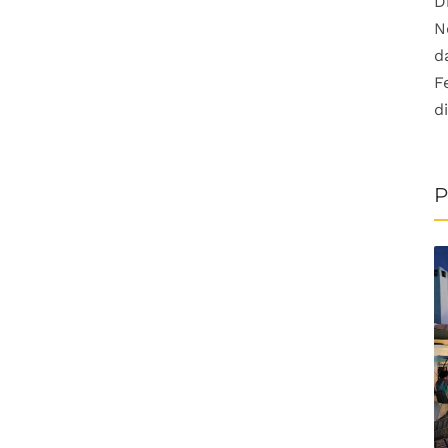
D
N
d
F
d
P