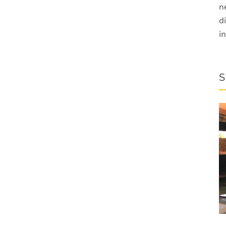
n
d
i
S