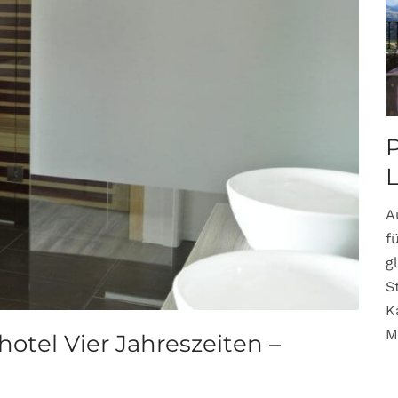
P
A
f
g
S
K
M
otel Vier Jahreszeiten –