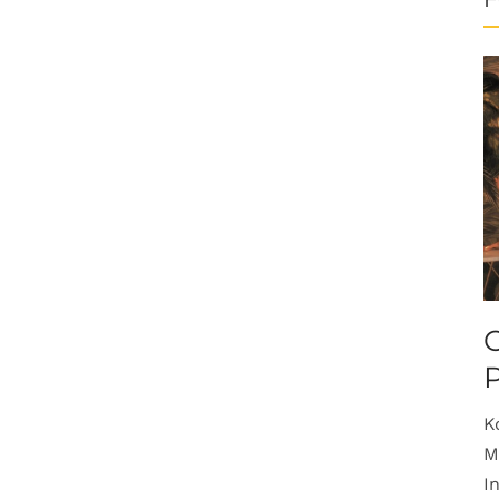
O
K
M
I