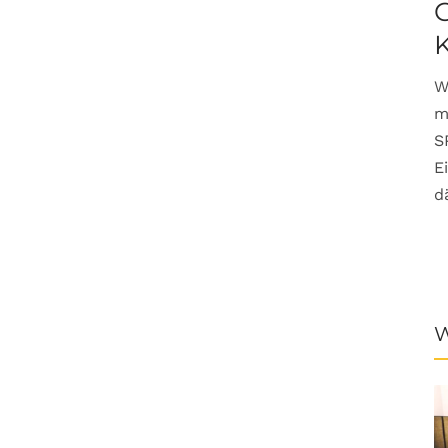
G
W
m
S
E
d
W