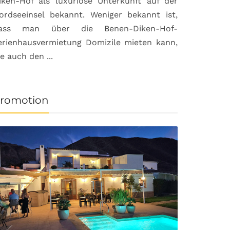
iken-Hof als luxuriöse Unterkunft auf der
ordseeinsel bekannt. Weniger bekannt ist,
ass man über die Benen-Diken-Hof-
erienhausvermietung Domizile mieten kann,
ie auch den ...
romotion