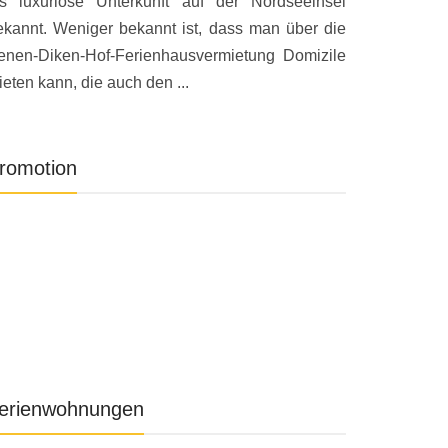
ls luxuriöse Unterkunft auf der Nordseeinsel
ekannt. Weniger bekannt ist, dass man über die
enen-Diken-Hof-Ferienhausvermietung Domizile
eten kann, die auch den ...
romotion
erienwohnungen