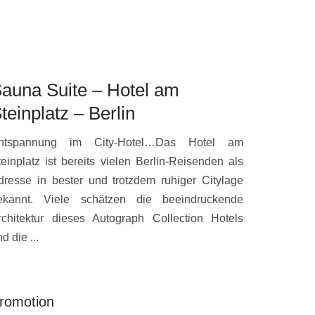
auna Suite – Hotel am
Kaisersu
teinplatz – Berlin
Ischgl
ntspannung im City-Hotel…Das Hotel am
Royal residie
teinplatz ist bereits vielen Berlin-Reisenden als
Gourmet & Re
dresse in bester und trotzdem ruhiger Citylage
können die Gä
ekannt. Viele schätzen die beeindruckende
ausgestattete
rchitektur dieses Autograph Collection Hotels
14 verschieden
d die ...
romotion