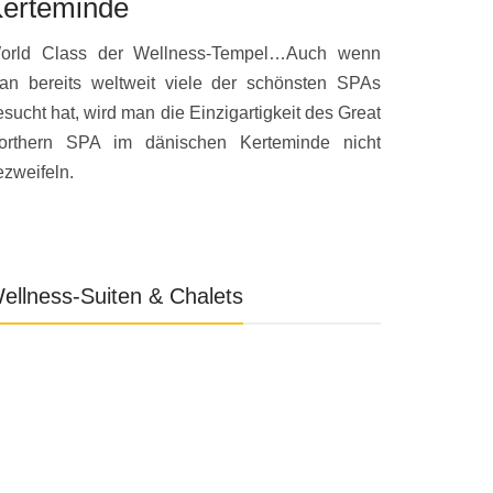
erteminde
Palma de
orld Class der Wellness-Tempel…Auch wenn
Luxuriöse
an bereits weltweit viele der schönsten SPAs
anspruchsvol
esucht hat, wird man die Einzigartigkeit des Great
prämierte Lu
orthern SPA im dänischen Kerteminde nicht
Garden die 
ezweifeln.
Inselhauptsta
ellness-Suiten & Chalets