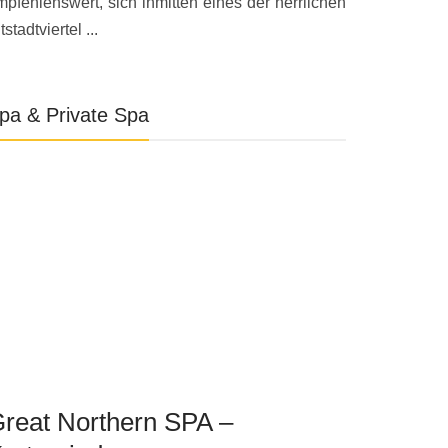
mpfehlenswert, sich inmitten eines der herrlichen
tstadtviertel ...
pa & Private Spa
reat Northern SPA –
Can Bord