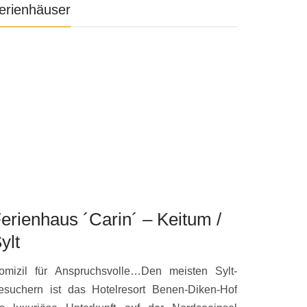
erienhäuser
erienhaus ´Carin´ – Keitum /
ylt
omizil für Anspruchsvolle…Den meisten Sylt-
esuchern ist das Hotelresort Benen-Diken-Hof