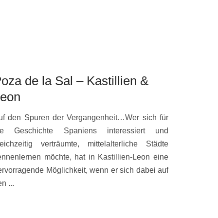
oza de la Sal – Kastillien &
Saint-Pa
eon
Provenc
uf den Spuren der Vergangenheit…Wer sich für
Hochburg der 
ie Geschichte Spaniens interessiert und
Ort, der scho
leichzeitig verträumte, mittelalterliche Städte
Berühmte Kü
ennenlernen möchte, hat in Kastillien-Leon eine
Chagall u.a
ervorragende Möglichkeit, wenn er sich dabei auf
Bekanntheit de
n ...