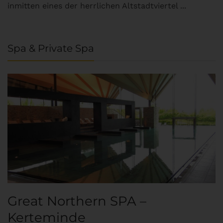
inmitten eines der herrlichen Altstadtviertel ...
Spa & Private Spa
Great Northern SPA –
C
Kerteminde
d