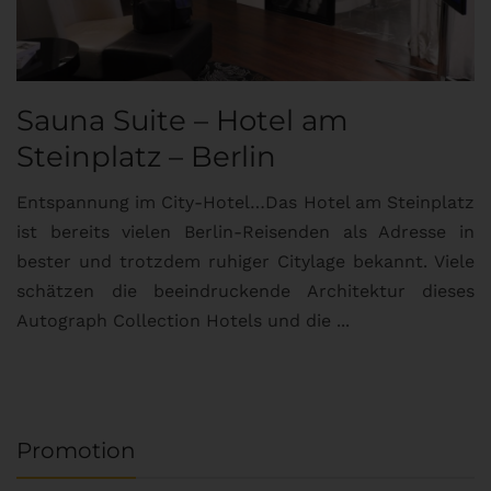
Sauna Suite – Hotel am
K
Steinplatz – Berlin
I
Entspannung im City-Hotel…Das Hotel am Steinplatz
R
ist bereits vielen Berlin-Reisenden als Adresse in
G
bester und trotzdem ruhiger Citylage bekannt. Viele
d
schätzen die beeindruckende Architektur dieses
a
Autograph Collection Hotels und die ...
v
Promotion