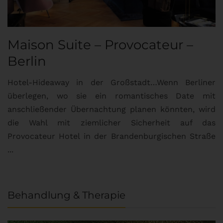
Maison Suite – Provocateur –
R
Berlin
S
Hotel-Hideaway in der Großstadt…Wenn Berliner
S
überlegen, wo sie ein romantisches Date mit
u
anschließender Übernachtung planen könnten, wird
S
die Wahl mit ziemlicher Sicherheit auf das
b
Provocateur Hotel in der Brandenburgischen Straße
...
Behandlung & Therapie