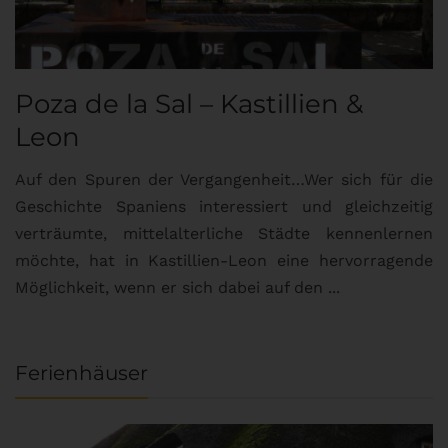
Poza de la Sal – Kastillien &
S
Leon
Auf den Spuren der Vergangenheit…Wer sich für die
H
Geschichte Spaniens interessiert und gleichzeitig
O
verträumte, mittelalterliche Städte kennenlernen
B
möchte, hat in Kastillien-Leon eine hervorragende
u
Möglichkeit, wenn er sich dabei auf den ...
da
Ferienhäuser