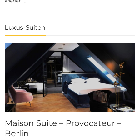
wieder ...
Luxus-Suiten
Maison Suite – Provocateur –
R
Berlin
S