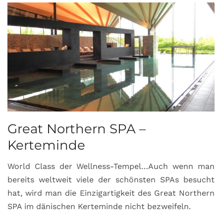
Great Northern SPA –
C
Kerteminde
d
World Class der Wellness-Tempel…Auch wenn man
L
bereits weltweit viele der schönsten SPAs besucht
M
hat, wird man die Einzigartigkeit des Great Northern
C
SPA im dänischen Kerteminde nicht bezweifeln.
U