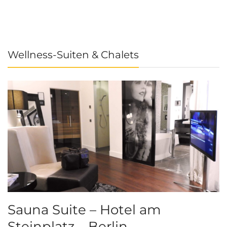
Wellness-Suiten & Chalets
Sauna Suite – Hotel am
K
Steinplatz – Berlin
I