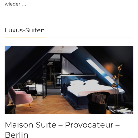
wieder ...
Luxus-Suiten
Maison Suite – Provocateur –
R
Berlin
S