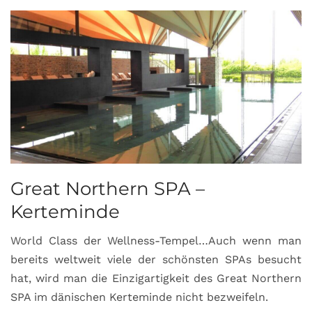
Great Northern SPA –
C
Kerteminde
d
World Class der Wellness-Tempel…Auch wenn man
L
bereits weltweit viele der schönsten SPAs besucht
M
hat, wird man die Einzigartigkeit des Great Northern
C
SPA im dänischen Kerteminde nicht bezweifeln.
U