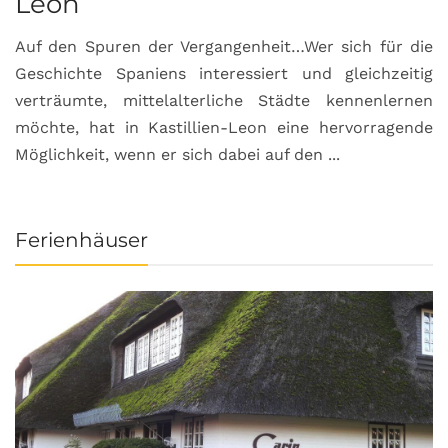
Leon
Auf den Spuren der Vergangenheit…Wer sich für die
H
Geschichte Spaniens interessiert und gleichzeitig
O
verträumte, mittelalterliche Städte kennenlernen
B
möchte, hat in Kastillien-Leon eine hervorragende
u
Möglichkeit, wenn er sich dabei auf den ...
da
Ferienhäuser