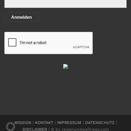
Anmelden
MISSION
|
KONTAKT
|
IMPRESSUM
|
DATENSCHUTZ
|
DISCLAIMER
| © by reisenundwellness.com