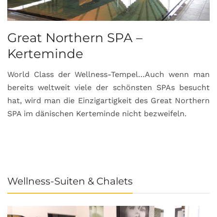
Great Northern SPA –
C
Kerteminde
d
World Class der Wellness-Tempel…Auch wenn man
L
bereits weltweit viele der schönsten SPAs besucht
M
hat, wird man die Einzigartigkeit des Great Northern
C
SPA im dänischen Kerteminde nicht bezweifeln.
U
Wellness-Suiten & Chalets