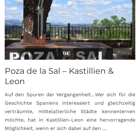
Poza de la Sal – Kastillien &
S
Leon
Auf den Spuren der Vergangenheit…Wer sich für die
H
Geschichte Spaniens interessiert und gleichzeitig
O
verträumte, mittelalterliche Städte kennenlernen
B
möchte, hat in Kastillien-Leon eine hervorragende
u
Möglichkeit, wenn er sich dabei auf den ...
da