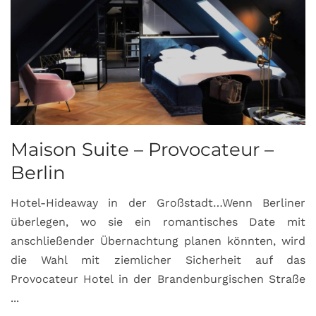
Maison Suite – Provocateur –
R
Berlin
S
Hotel-Hideaway in der Großstadt…Wenn Berliner
S
überlegen, wo sie ein romantisches Date mit
u
anschließender Übernachtung planen könnten, wird
S
die Wahl mit ziemlicher Sicherheit auf das
b
Provocateur Hotel in der Brandenburgischen Straße
...