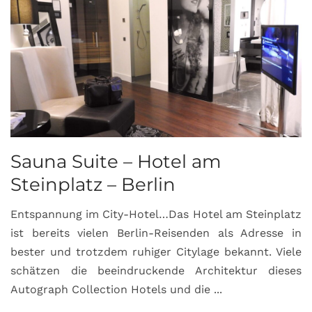
Sauna Suite – Hotel am
K
Steinplatz – Berlin
I
Entspannung im City-Hotel…Das Hotel am Steinplatz
R
ist bereits vielen Berlin-Reisenden als Adresse in
G
bester und trotzdem ruhiger Citylage bekannt. Viele
d
schätzen die beeindruckende Architektur dieses
a
Autograph Collection Hotels und die ...
v