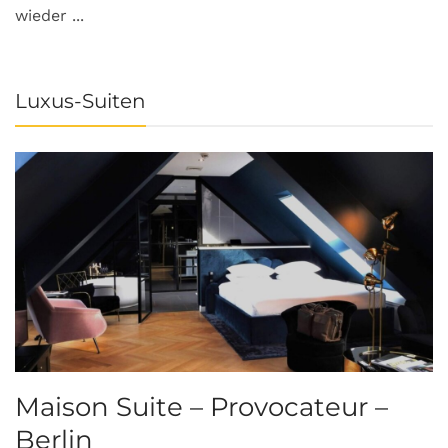
wieder ...
Luxus-Suiten
Maison Suite – Provocateur –
R
Berlin
S