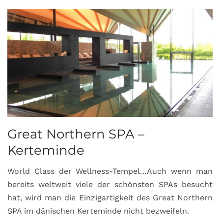
Great Northern SPA –
C
Kerteminde
d
World Class der Wellness-Tempel…Auch wenn man
L
bereits weltweit viele der schönsten SPAs besucht
M
hat, wird man die Einzigartigkeit des Great Northern
C
SPA im dänischen Kerteminde nicht bezweifeln.
U