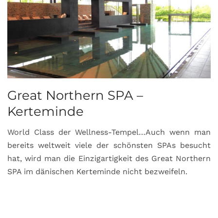
Great Northern SPA –
C
Kerteminde
d
World Class der Wellness-Tempel…Auch wenn man
L
bereits weltweit viele der schönsten SPAs besucht
M
hat, wird man die Einzigartigkeit des Great Northern
C
SPA im dänischen Kerteminde nicht bezweifeln.
U