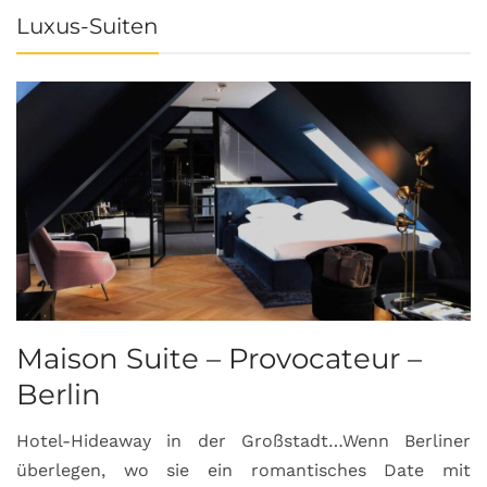
Luxus-Suiten
Maison Suite – Provocateur –
R
Berlin
S
Hotel-Hideaway in der Großstadt…Wenn Berliner
S
überlegen, wo sie ein romantisches Date mit
u