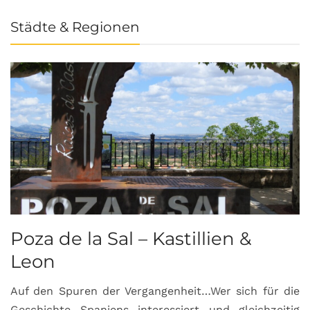
Städte & Regionen
Poza de la Sal – Kastillien &
S
Leon
Auf den Spuren der Vergangenheit…Wer sich für die
H
Geschichte Spaniens interessiert und gleichzeitig
O