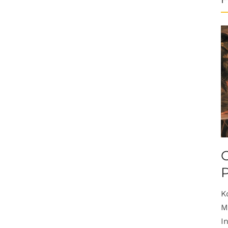
O
K
M
I