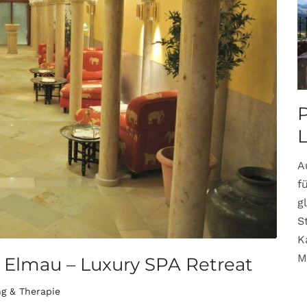
P
A
f
g
S
K
M
 Elmau – Luxury SPA Retreat
g & Therapie