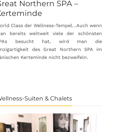
reat Northern SPA –
Can Bor
Kerteminde
Palma d
orld Class der Wellness-Tempel…Auch wenn
Luxuriöse
an bereits weltweit viele der schönsten
anspruchsvol
PAs besucht hat, wird man die
prämierte 
inzigartigkeit des Great Northern SPA im
House & Gard
änischen Kerteminde nicht bezweifeln.
der Inselhau
ellness-Suiten & Chalets