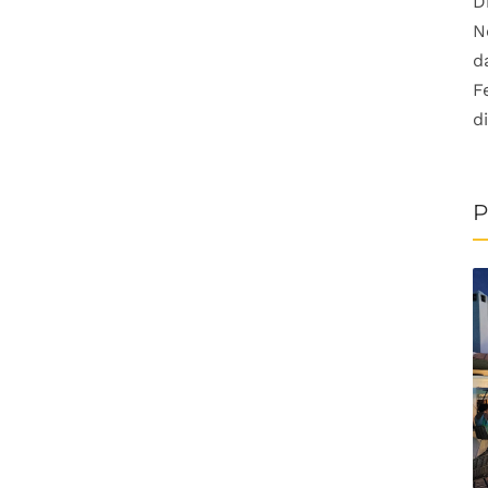
D
N
d
F
d
P