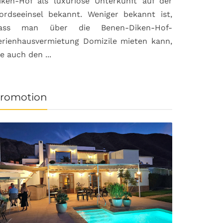
iken-Hof als luxuriöse Unterkunft auf der
ordseeinsel bekannt. Weniger bekannt ist,
ass man über die Benen-Diken-Hof-
erienhausvermietung Domizile mieten kann,
ie auch den ...
romotion