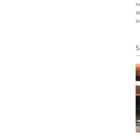
n
d
i
S