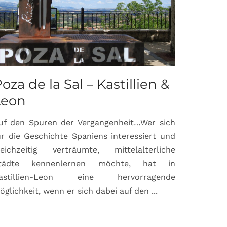
oza de la Sal – Kastillien &
Saint-P
Leon
Proven
uf den Spuren der Vergangenheit…Wer sich
Hochburg de
ür die Geschichte Spaniens interessiert und
ein Ort, d
leichzeitig verträumte, mittelalterliche
verbunden 
tädte kennenlernen möchte, hat in
Matisse, Pi
astillien-Leon eine hervorragende
bereits fr
öglichkeit, wenn er sich dabei auf den ...
damaligen ...