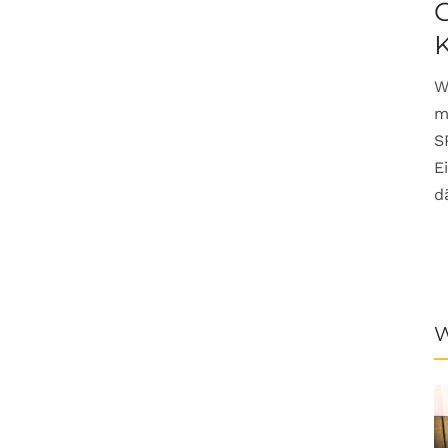
G
W
m
S
E
d
W