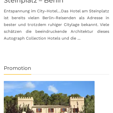
Steinplatz – Berlin
I
Entspannung im City-Hotel…Das Hotel am Steinplatz
R
ist bereits vielen Berlin-Reisenden als Adresse in
G
bester und trotzdem ruhiger Citylage bekannt. Viele
d
schätzen die beeindruckende Architektur dieses
a
Autograph Collection Hotels und die ...
v
Promotion