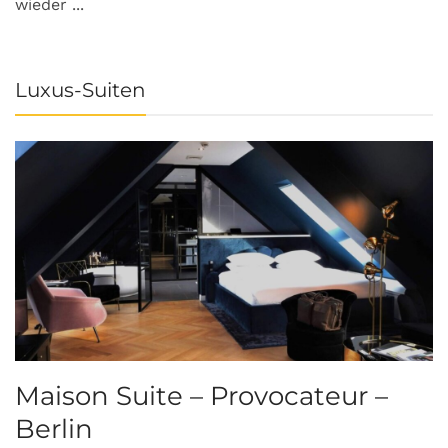
wieder ...
Luxus-Suiten
Maison Suite – Provocateur –
R
Berlin
S