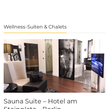
Wellness-Suiten & Chalets
Sauna Suite – Hotel am
K