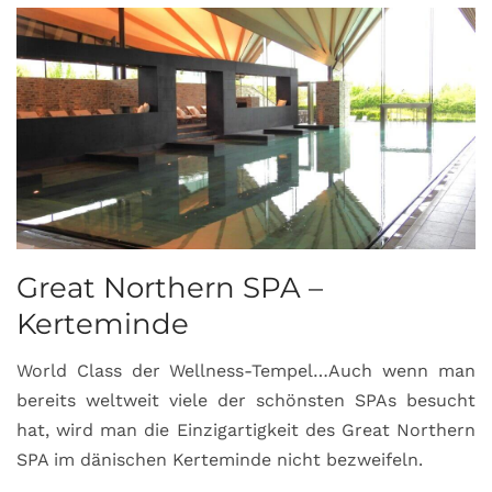
Great Northern SPA –
C
Kerteminde
d
World Class der Wellness-Tempel…Auch wenn man
L
bereits weltweit viele der schönsten SPAs besucht
M
hat, wird man die Einzigartigkeit des Great Northern
C
SPA im dänischen Kerteminde nicht bezweifeln.
U