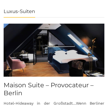
Luxus-Suiten
Maison Suite – Provocateur –
R
Berlin
S
Hotel-Hideaway in der Großstadt…Wenn Berliner
S