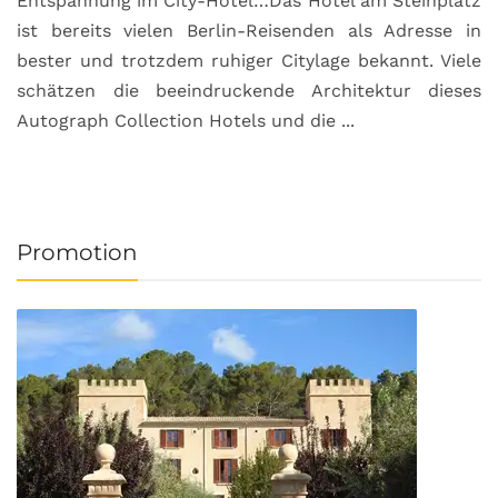
Entspannung im City-Hotel…Das Hotel am Steinplatz
R
ist bereits vielen Berlin-Reisenden als Adresse in
G
bester und trotzdem ruhiger Citylage bekannt. Viele
d
schätzen die beeindruckende Architektur dieses
a
Autograph Collection Hotels und die ...
v
Promotion