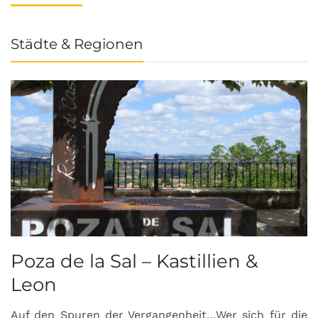
Städte & Regionen
Poza de la Sal – Kastillien &
S
Leon
Auf den Spuren der Vergangenheit…Wer sich für die
H