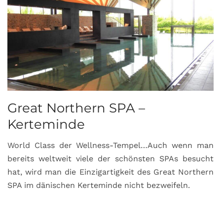
Great Northern SPA –
C
Kerteminde
d
World Class der Wellness-Tempel…Auch wenn man
L
bereits weltweit viele der schönsten SPAs besucht
M
hat, wird man die Einzigartigkeit des Great Northern
C
SPA im dänischen Kerteminde nicht bezweifeln.
U