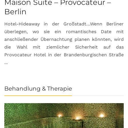
Maison Suite – Provocateur –
R
Berlin
S
Hotel-Hideaway in der Großstadt…Wenn Berliner
S
überlegen, wo sie ein romantisches Date mit
u
anschließender Übernachtung planen könnten, wird
S
die Wahl mit ziemlicher Sicherheit auf das
b
Provocateur Hotel in der Brandenburgischen Straße
...
Behandlung & Therapie