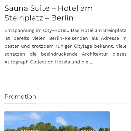
Sauna Suite – Hotel am
K
Steinplatz – Berlin
I
Entspannung im City-Hotel…Das Hotel am Steinplatz
R
ist bereits vielen Berlin-Reisenden als Adresse in
G
bester und trotzdem ruhiger Citylage bekannt. Viele
d
schätzen die beeindruckende Architektur dieses
a
Autograph Collection Hotels und die ...
v
Promotion