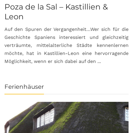
Poza de la Sal – Kastillien &
S
Leon
Auf den Spuren der Vergangenheit…Wer sich für die
H
Geschichte Spaniens interessiert und gleichzeitig
O
verträumte, mittelalterliche Städte kennenlernen
B
möchte, hat in Kastillien-Leon eine hervorragende
u
Möglichkeit, wenn er sich dabei auf den ...
da
Ferienhäuser