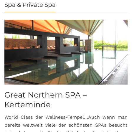
Spa & Private Spa
Great Northern SPA –
C
Kerteminde
d
World Class der Wellness-Tempel…Auch wenn man
L
bereits weltweit viele der schönsten SPAs besucht
M