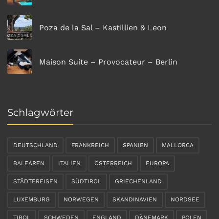
Poza de la Sal – Kastillien & Leon
Maison Suite – Provocateur – Berlin
Schlagwörter
DEUTSCHLAND
FRANKREICH
SPANIEN
MALLORCA
BALEAREN
ITALIEN
ÖSTERREICH
EUROPA
STÄDTEREISEN
SÜDTIROL
GRIECHENLAND
LUXEMBURG
NORWEGEN
SKANDINAVIEN
NORDSEE
TIROL
SCHWEDEN
ENGLAND
DÄNEMARK
POLEN