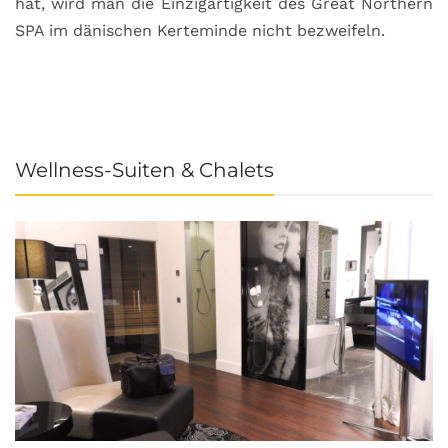
hat, wird man die Einzigartigkeit des Great Northern
C
SPA im dänischen Kerteminde nicht bezweifeln.
U
Wellness-Suiten & Chalets