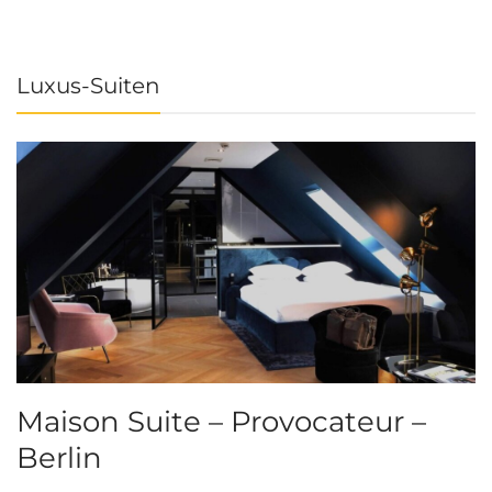
Luxus-Suiten
Maison Suite – Provocateur –
R
Berlin
S