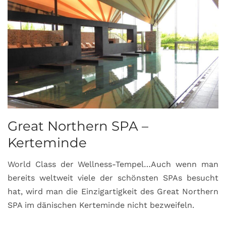
Great Northern SPA –
C
Kerteminde
d
World Class der Wellness-Tempel…Auch wenn man
L
bereits weltweit viele der schönsten SPAs besucht
M
hat, wird man die Einzigartigkeit des Great Northern
C
SPA im dänischen Kerteminde nicht bezweifeln.
U