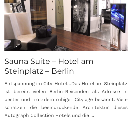
Sauna Suite – Hotel am
K
Steinplatz – Berlin
I
Entspannung im City-Hotel…Das Hotel am Steinplatz
R
ist bereits vielen Berlin-Reisenden als Adresse in
G
bester und trotzdem ruhiger Citylage bekannt. Viele
d
schätzen die beeindruckende Architektur dieses
a
Autograph Collection Hotels und die ...
v