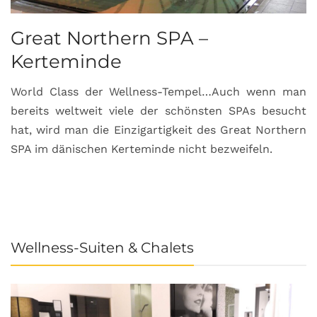
Great Northern SPA –
C
Kerteminde
d
World Class der Wellness-Tempel…Auch wenn man
L
bereits weltweit viele der schönsten SPAs besucht
M
hat, wird man die Einzigartigkeit des Great Northern
C
SPA im dänischen Kerteminde nicht bezweifeln.
U
Wellness-Suiten & Chalets