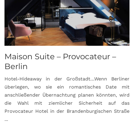
Maison Suite – Provocateur –
R
Berlin
S
Hotel-Hideaway in der Großstadt…Wenn Berliner
S
überlegen, wo sie ein romantisches Date mit
u
anschließender Übernachtung planen könnten, wird
S
die Wahl mit ziemlicher Sicherheit auf das
b
Provocateur Hotel in der Brandenburgischen Straße
...