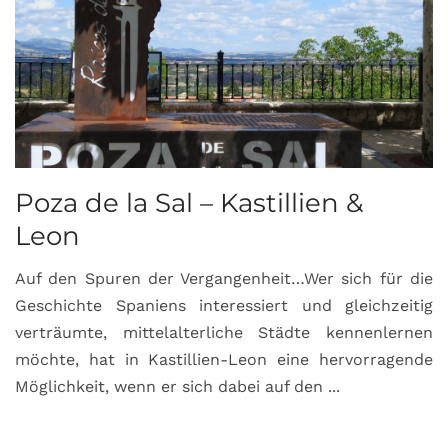
Poza de la Sal – Kastillien &
S
Leon
Auf den Spuren der Vergangenheit…Wer sich für die
H
Geschichte Spaniens interessiert und gleichzeitig
O
verträumte, mittelalterliche Städte kennenlernen
B
möchte, hat in Kastillien-Leon eine hervorragende
u
Möglichkeit, wenn er sich dabei auf den ...
da